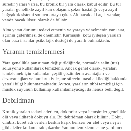
süredir yarası varsa, bu kronik bir yara olarak kabul edilir. Bu tür
yaralar genellikle zayıf kan dolaşımı, şeker hastalığı veya zayıf
bağışıklık sistemi sonucu ortaya çıkar. Alt bacaktaki açık yaralar,
venöz bacak ülseri olarak da bilinir.
Altta yatan durumu tedavi etmenin ve yaraya yönelmenin yanı sıra,
ağrının giderilmesi de önemlidir. Karmaşık, kötü iyileşen yaraları
olan bazı insanlar psikolojik desteği de yararlı bulmaktadır.
Yaranın temizlenmesi
Yara genellikle pansuman değiştirildiğinde, normalde salin (tuz)
solüsyonu kullanılarak temizlenir. Ancak genel olarak, yaraları
temizlemek için kullanılan çeşitli çözümlerin avantajları ve
dezavantajları ve bunların iyileşme sürecini nasıl etkilediği hakkında
yeterli bilgi bulunmamaktadır. Ayrıca, yaraların tıbbi temizliği için
musluk suyunun kullanılıp kullanılamayacağı da henüz belli değil.
Debridman
Kronik yaraları tedavi ederken, doktorlar veya hemşireler genellikle
ölü veya iltihaplı dokuyu alır. Bu debridman olarak bilinir . Doku,
cımbız, küret adı verilen keskin kaşık benzeri bir alet veya neşter
gibi aletler kullanılarak çıkarılır. Yaranın temizlenmesine yardımcı