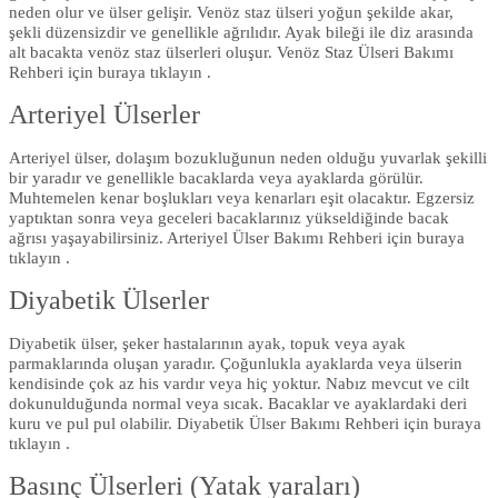
neden olur ve ülser gelişir. Venöz staz ülseri yoğun şekilde akar,
şekli düzensizdir ve genellikle ağrılıdır. Ayak bileği ile diz arasında
alt bacakta venöz staz ülserleri oluşur. Venöz Staz Ülseri Bakımı
Rehberi için buraya tıklayın .
Arteriyel Ülserler
Arteriyel ülser, dolaşım bozukluğunun neden olduğu yuvarlak şekilli
bir yaradır ve genellikle bacaklarda veya ayaklarda görülür.
Muhtemelen kenar boşlukları veya kenarları eşit olacaktır. Egzersiz
yaptıktan sonra veya geceleri bacaklarınız yükseldiğinde bacak
ağrısı yaşayabilirsiniz. Arteriyel Ülser Bakımı Rehberi için buraya
tıklayın .
Diyabetik Ülserler
Diyabetik ülser, şeker hastalarının ayak, topuk veya ayak
parmaklarında oluşan yaradır. Çoğunlukla ayaklarda veya ülserin
kendisinde çok az his vardır veya hiç yoktur. Nabız mevcut ve cilt
dokunulduğunda normal veya sıcak. Bacaklar ve ayaklardaki deri
kuru ve pul pul olabilir. Diyabetik Ülser Bakımı Rehberi için buraya
tıklayın .
Basınç Ülserleri (Yatak yaraları)