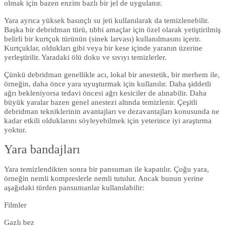
olmak için bazen enzim bazlı bir jel de uygulanır.
Yara ayrıca yüksek basınçlı su jeti kullanılarak da temizlenebilir.
Başka bir debridman türü, tıbbi amaçlar için özel olarak yetiştirilmiş
belirli bir kurtçuk türünün (sinek larvası) kullanılmasını içerir.
Kurtçuklar, oldukları gibi veya bir kese içinde yaranın üzerine
yerleştirilir. Yaradaki ölü doku ve sıvıyı temizlerler.
Çünkü debridman genellikle acı, lokal bir anestetik, bir merhem ile,
örneğin, daha önce yara uyuşturmak için kullanılır. Daha şiddetli
ağrı bekleniyorsa tedavi öncesi ağrı kesiciler de alınabilir. Daha
büyük yaralar bazen genel anestezi altında temizlenir. Çeşitli
debridman tekniklerinin avantajları ve dezavantajları konusunda ne
kadar etkili olduklarını söyleyebilmek için yeterince iyi araştırma
yoktur.
Yara bandajları
Yara temizlendikten sonra bir pansuman ile kapatılır. Çoğu yara,
örneğin nemli kompreslerle nemli tutulur. Ancak bunun yerine
aşağıdaki türden pansumanlar kullanılabilir:
Filmler
Gazlı bez