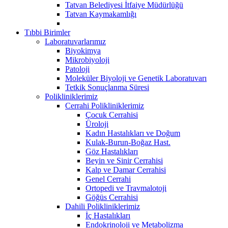
Tatvan Belediyesi İtfaiye Müdürlüğü
Tatvan Kaymakamlığı
Tıbbi Birimler
Laboratuvarlarımız
Biyokimya
Mikrobiyoloji
Patoloji
Moleküler Biyoloji ve Genetik Laboratuvarı
Tetkik Sonuçlanma Süresi
Polikliniklerimiz
Cerrahi Polikliniklerimiz
Çocuk Cerrahisi
Üroloji
Kadın Hastalıkları ve Doğum
Kulak-Burun-Boğaz Hast.
Göz Hastalıkları
Beyin ve Sinir Cerrahisi
Kalp ve Damar Cerrahisi
Genel Cerrahi
Ortopedi ve Travmalotoji
Göğüs Cerrahisi
Dahili Polikliniklerimiz
İç Hastalıkları
Endokrinoloji ve Metabolizma