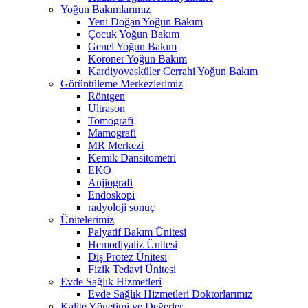
Yoğun Bakımlarımız
Yeni Doğan Yoğun Bakım
Çocuk Yoğun Bakım
Genel Yoğun Bakım
Koroner Yoğun Bakım
Kardiyovasküler Cerrahi Yoğun Bakım
Görüntüleme Merkezlerimiz
Röntgen
Ultrason
Tomografi
Mamografi
MR Merkezi
Kemik Dansitometri
EKO
Anjiografi
Endoskopi
radyoloji sonuç
Ünitelerimiz
Palyatif Bakım Ünitesi
Hemodiyaliz Ünitesi
Diş Protez Ünitesi
Fizik Tedavi Ünitesi
Evde Sağlık Hizmetleri
Evde Sağlık Hizmetleri Doktorlarımız
Kalite Yönetimi ve Değerler