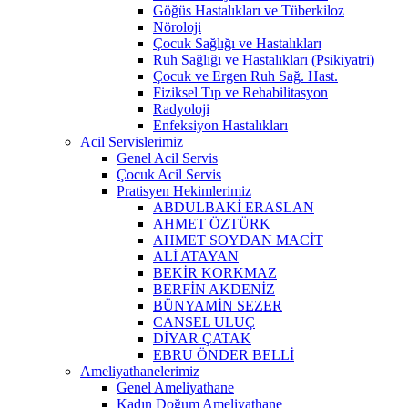
Göğüs Hastalıkları ve Tüberkiloz
Nöroloji
Çocuk Sağlığı ve Hastalıkları
Ruh Sağlığı ve Hastalıkları (Psikiyatri)
Çocuk ve Ergen Ruh Sağ. Hast.
Fiziksel Tıp ve Rehabilitasyon
Radyoloji
Enfeksiyon Hastalıkları
Acil Servislerimiz
Genel Acil Servis
Çocuk Acil Servis
Pratisyen Hekimlerimiz
ABDULBAKİ ERASLAN
AHMET ÖZTÜRK
AHMET SOYDAN MACİT
ALİ ATAYAN
BEKİR KORKMAZ
BERFİN AKDENİZ
BÜNYAMİN SEZER
CANSEL ULUÇ
DİYAR ÇATAK
EBRU ÖNDER BELLİ
Ameliyathanelerimiz
Genel Ameliyathane
Kadın Doğum Ameliyathane