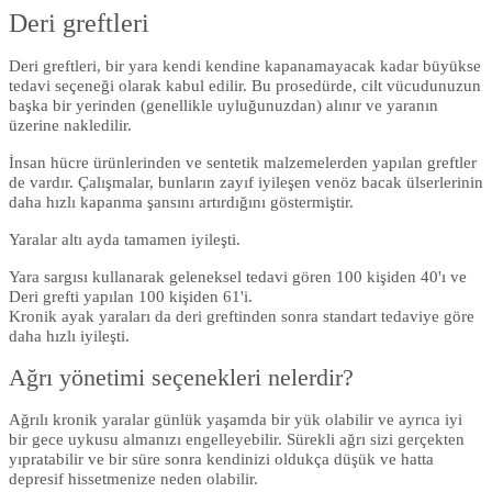
Deri greftleri
Deri greftleri, bir yara kendi kendine kapanamayacak kadar büyükse
tedavi seçeneği olarak kabul edilir. Bu prosedürde, cilt vücudunuzun
başka bir yerinden (genellikle uyluğunuzdan) alınır ve yaranın
üzerine nakledilir.
İnsan hücre ürünlerinden ve sentetik malzemelerden yapılan greftler
de vardır. Çalışmalar, bunların zayıf iyileşen venöz bacak ülserlerinin
daha hızlı kapanma şansını artırdığını göstermiştir.
Yaralar altı ayda tamamen iyileşti.
Yara sargısı kullanarak geleneksel tedavi gören 100 kişiden 40'ı ve
Deri grefti yapılan 100 kişiden 61'i.
Kronik ayak yaraları da deri greftinden sonra standart tedaviye göre
daha hızlı iyileşti.
Ağrı yönetimi seçenekleri nelerdir?
Ağrılı kronik yaralar günlük yaşamda bir yük olabilir ve ayrıca iyi
bir gece uykusu almanızı engelleyebilir. Sürekli ağrı sizi gerçekten
yıpratabilir ve bir süre sonra kendinizi oldukça düşük ve hatta
depresif hissetmenize neden olabilir.