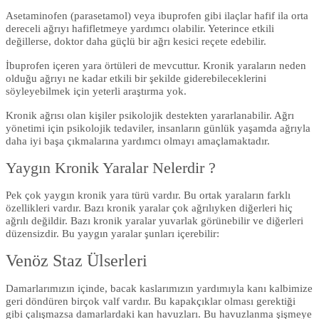
Asetaminofen (parasetamol) veya ibuprofen gibi ilaçlar hafif ila orta
dereceli ağrıyı hafifletmeye yardımcı olabilir. Yeterince etkili
değillerse, doktor daha güçlü bir ağrı kesici reçete edebilir.
İbuprofen içeren yara örtüleri de mevcuttur. Kronik yaraların neden
olduğu ağrıyı ne kadar etkili bir şekilde giderebileceklerini
söyleyebilmek için yeterli araştırma yok.
Kronik ağrısı olan kişiler psikolojik destekten yararlanabilir. Ağrı
yönetimi için psikolojik tedaviler, insanların günlük yaşamda ağrıyla
daha iyi başa çıkmalarına yardımcı olmayı amaçlamaktadır.
Yaygın Kronik Yaralar Nelerdir ?
Pek çok yaygın kronik yara türü vardır. Bu ortak yaraların farklı
özellikleri vardır. Bazı kronik yaralar çok ağrılıyken diğerleri hiç
ağrılı değildir. Bazı kronik yaralar yuvarlak görünebilir ve diğerleri
düzensizdir. Bu yaygın yaralar şunları içerebilir:
Venöz Staz Ülserleri
Damarlarımızın içinde, bacak kaslarımızın yardımıyla kanı kalbimize
geri döndüren birçok valf vardır. Bu kapakçıklar olması gerektiği
gibi çalışmazsa damarlardaki kan havuzları. Bu havuzlanma şişmeye