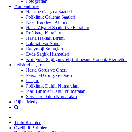
Fotoğraflar
Yönlendirme
Hastane Çalışma Saatleri
Poliklinik Çalışma Saatleri
Nasıl Randevu Alınır?
Hasta Ziyaret Saatleri ve Kuralları
Refakatçı Kuralları
Hasta Hakları Birimi
Laboratuvar Sonuç
Radyoloji Sonuçları
Evde Sağlık Hizmetleri
Koruyucu Sağlığın Geliştirilmesine Yönelik Hizmetler
İletişim/Ulaşım
Hasta Görüş ve Öneri
Personel Görüş ve Öneri
Ulaşım
Poliklinik Dahili Numaraları
İdari Birimler Dahili Numaraları
Servisler Dahili Numaraları
Dijital Medya
Tıbbi Birimler
Özellikli Birimler