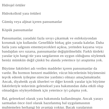
Hidrojel örtüler
Hidrokolloid yara örtüleri
Gümüş veya aljinat içeren pansumanlar
Köpük pansumanlar
Pansumanlar, yaradaki fazla sıvıyı çıkarmak ve enfeksiyondan
korumak için kullanılır. Genellikle birkaç gün yarada kalırlar. Daha
fazla yara salgısını ememeyecekleri açıksa, yerinden kayarsa veya
bandajdan sıvı sızarsa, pansumanlar değiştirilmelidir. Farklı türdeki
yaralar için hangi tür yara sargılarının en uygun olduğunu söylemek
henüz mümkün değil çünkü bu alanda yeterince iyi araştırma yok.
Büyüme faktörleri adı verilen maddeler içeren pansumanlar da
vardır. Bu hormon benzeri maddeler, vücut hücrelerinin büyümesini
teşvik ederek iyileşme sürecine yardımcı olmayı amaçlamaktadır.
Ancak, diyabetik ayak ülserleri ve diğer kronik yaralar için büyüme
faktörleriyle tedavinin geleneksel yara bakımından daha etkili olup
olmadığını söyleyebilmek için yeterince iyi çalışma yok.
Bal, geleneksel olarak yara bakımında kullanılmıştır. Ancak yarayı
sarmadan önce özel olarak hazırlanmış bal uygulamasının
muhtemelen herhangi bir avantajı yoktur. Bacak yaralarının