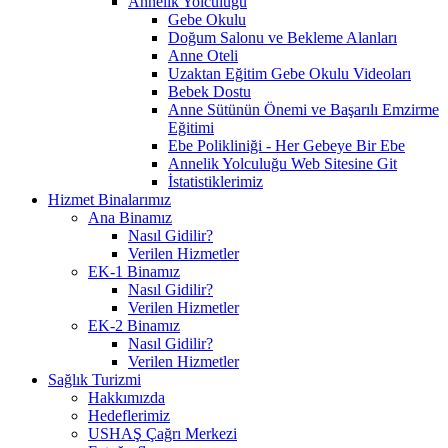
Annelik Yolculuğu
Gebe Okulu
Doğum Salonu ve Bekleme Alanları
Anne Oteli
Uzaktan Eğitim Gebe Okulu Videoları
Bebek Dostu
Anne Sütünün Önemi ve Başarılı Emzirme
Eğitimi
Ebe Polikliniği - Her Gebeye Bir Ebe
Annelik Yolculuğu Web Sitesine Git
İstatistiklerimiz
Hizmet Binalarımız
Ana Binamız
Nasıl Gidilir?
Verilen Hizmetler
EK-1 Binamız
Nasıl Gidilir?
Verilen Hizmetler
EK-2 Binamız
Nasıl Gidilir?
Verilen Hizmetler
Sağlık Turizmi
Hakkımızda
Hedeflerimiz
USHAŞ Çağrı Merkezi