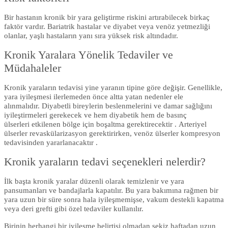
Bir hastanın kronik bir yara geliştirme riskini artırabilecek birkaç
faktör vardır. Bariatrik hastalar ve diyabet veya venöz yetmezliği
olanlar, yaşlı hastaların yanı sıra yüksek risk altındadır.
Kronik Yaralara Yönelik Tedaviler ve
Müdahaleler
Kronik yaraların tedavisi yine yaranın tipine göre değişir. Genellikle,
yara iyileşmesi ilerlemeden önce altta yatan nedenler ele
alınmalıdır. Diyabetli bireylerin beslenmelerini ve damar sağlığını
iyileştirmeleri gerekecek ve hem diyabetik hem de basınç
ülserleri etkilenen bölge için boşaltma gerektirecektir . Arteriyel
ülserler revaskülarizasyon gerektirirken, venöz ülserler kompresyon
tedavisinden yararlanacaktır .
Kronik yaraların tedavi seçenekleri nelerdir?
İlk başta kronik yaralar düzenli olarak temizlenir ve yara
pansumanları ve bandajlarla kapatılır. Bu yara bakımına rağmen bir
yara uzun bir süre sonra hala iyileşmemişse, vakum destekli kapatma
veya deri grefti gibi özel tedaviler kullanılır.
Birinin herhangi bir iyileşme belirtisi olmadan sekiz haftadan uzun