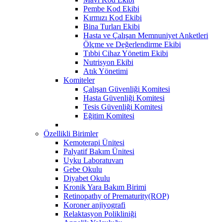
Pembe Kod Ekibi
Kırmızı Kod Ekibi
Bina Turları Ekibi
Hasta ve Çalışan Memnuniyet Anketleri
Ölçme ve Değerlendirme Ekibi
Tıbbi Cihaz Yönetim Ekibi
Nutrisyon Ekibi
Atık Yönetimi
Komiteler
Çalışan Güvenliği Komitesi
Hasta Güvenliği Komitesi
Tesis Güvenliği Komitesi
Eğitim Komitesi
Özellikli Birimler
Kemoterapi Ünitesi
Palyatif Bakım Ünitesi
Uyku Laboratuvarı
Gebe Okulu
Diyabet Okulu
Kronik Yara Bakım Birimi
Retinopathy of Prematurity(ROP)
Koroner anjiyografi
Relaktasyon Polikliniği