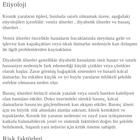
Etiyoloji
Kronik yaraların tipleri, bunlarla sınırlı olmamak üzere, aşağıdaki
etiyolojileri içerebilir: venöz ülserler , diyabetik ülserler ve basınç
ülserleri .
Venöz ülserler öncelikle hastaların bacaklarında meydana gelir ve
işlevsiz kan kapakçıkları veya tıkalı damarlar nedeniyle kan dolaşımı
ile ilgili problemlerden kaynaklanır.
Diyabetik ülserler genellikle diyabetli hastaların sinir hasarı ve sınırlı
hassasiyet nedeniyle fark edemediği küçük çizikler veya çürükler
olarak başlar. Zarar görmüş bağışıklık sistemleri ve hasarlı kılcal
damarlar, bu eskiden küçük ve iyi huylu yaraların tehlikeli şekilde
enfekte olmasına neden olur.
Basınç ülserleri birincil olarak yatalak veya sınırlı hareket kabiliyeti
olan hastaları etkiler. Doku üzerindeki sürekli basınç, kılcal
damarların basıncını güçlendirerek kan akışını etkiler. Basınç ülseri
için en büyük risk altındaki alanlar sakrum, kürek kemikleri ve
topuklardır. Kronik bir yaranın nedenini ve zayıf yara iyileşmesine
katkıda bulunabilecek yerel ve sistemik faktörleri doğru bir şekilde
belirlemek, başarılı yara tedavisi için kritik öneme sahiptir.
Risk faktörleri