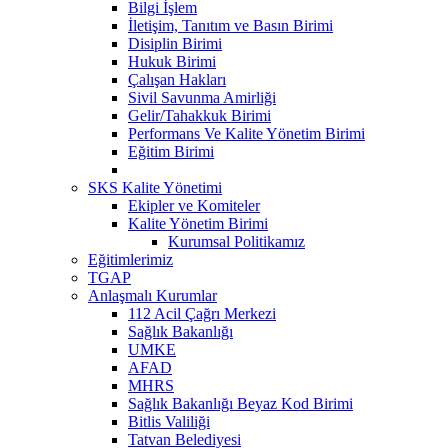
Bilgi İşlem
İletişim, Tanıtım ve Basın Birimi
Disiplin Birimi
Hukuk Birimi
Çalışan Hakları
Sivil Savunma Amirliği
Gelir/Tahakkuk Birimi
Performans Ve Kalite Yönetim Birimi
Eğitim Birimi
SKS Kalite Yönetimi
Ekipler ve Komiteler
Kalite Yönetim Birimi
Kurumsal Politikamız
Eğitimlerimiz
TGAP
Anlaşmalı Kurumlar
112 Acil Çağrı Merkezi
Sağlık Bakanlığı
UMKE
AFAD
MHRS
Sağlık Bakanlığı Beyaz Kod Birimi
Bitlis Valiliği
Tatvan Belediyesi