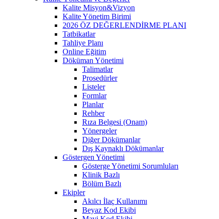
Kalite Misyon&Vizyon
Kalite Yönetim Birimi
2026 ÖZ DEĞERLENDİRME PLANI
Tatbikatlar
Tahliye Planı
Online Eğitim
Döküman Yönetimi
Talimatlar
Prosedürler
Listeler
Formlar
Planlar
Rehber
Rıza Belgesi (Onam)
Yönergeler
Diğer Dökümanlar
Dış Kaynaklı Dökümanlar
Göstergen Yönetimi
Gösterge Yönetimi Sorumluları
Klinik Bazlı
Bölüm Bazlı
Ekipler
Akılcı İlaç Kullanımı
Beyaz Kod Ekibi
Mavi Kod Ekibi