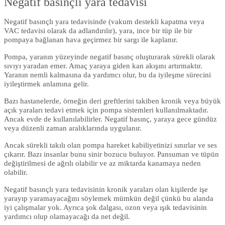
Negatif basınçlı yara tedavisi
Negatif basınçlı yara tedavisinde (vakum destekli kapatma veya
VAC tedavisi olarak da adlandırılır), yara, ince bir tüp ile bir
pompaya bağlanan hava geçirmez bir sargı ile kaplanır.
Pompa, yaranın yüzeyinde negatif basınç oluşturarak sürekli olarak
sıvıyı yaradan emer. Amaç yaraya giden kan akışını artırmaktır.
Yaranın nemli kalmasına da yardımcı olur, bu da iyileşme sürecini
iyileştirmek anlamına gelir.
Bazı hastanelerde, örneğin deri greftlerini takiben kronik veya büyük
açık yaraları tedavi etmek için pompa sistemleri kullanılmaktadır.
Ancak evde de kullanılabilirler. Negatif basınç, yaraya gece gündüz
veya düzenli zaman aralıklarında uygulanır.
Ancak sürekli takılı olan pompa hareket kabiliyetinizi sınırlar ve ses
çıkarır. Bazı insanlar bunu sinir bozucu buluyor. Pansuman ve tüpün
değiştirilmesi de ağrılı olabilir ve az miktarda kanamaya neden
olabilir.
Negatif basınçlı yara tedavisinin kronik yaraları olan kişilerde işe
yarayıp yaramayacağını söylemek mümkün değil çünkü bu alanda
iyi çalışmalar yok. Ayrıca şok dalgası, ozon veya ışık tedavisinin
yardımcı olup olamayacağı da net değil.