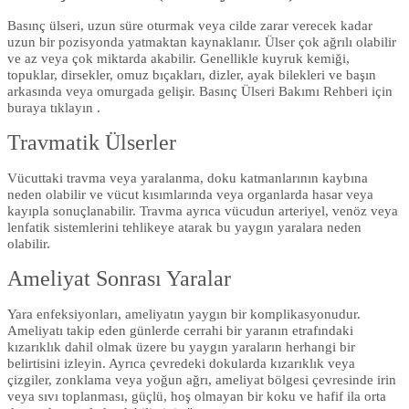
Basınç ülseri, uzun süre oturmak veya cilde zarar verecek kadar
uzun bir pozisyonda yatmaktan kaynaklanır. Ülser çok ağrılı olabilir
ve az veya çok miktarda akabilir. Genellikle kuyruk kemiği,
topuklar, dirsekler, omuz bıçakları, dizler, ayak bilekleri ve başın
arkasında veya omurgada gelişir. Basınç Ülseri Bakımı Rehberi için
buraya tıklayın .
Travmatik Ülserler
Vücuttaki travma veya yaralanma, doku katmanlarının kaybına
neden olabilir ve vücut kısımlarında veya organlarda hasar veya
kayıpla sonuçlanabilir. Travma ayrıca vücudun arteriyel, venöz veya
lenfatik sistemlerini tehlikeye atarak bu yaygın yaralara neden
olabilir.
Ameliyat Sonrası Yaralar
Yara enfeksiyonları, ameliyatın yaygın bir komplikasyonudur.
Ameliyatı takip eden günlerde cerrahi bir yaranın etrafındaki
kızarıklık dahil olmak üzere bu yaygın yaraların herhangi bir
belirtisini izleyin. Ayrıca çevredeki dokularda kızarıklık veya
çizgiler, zonklama veya yoğun ağrı, ameliyat bölgesi çevresinde irin
veya sıvı toplanması, güçlü, hoş olmayan bir koku ve hafif ila orta