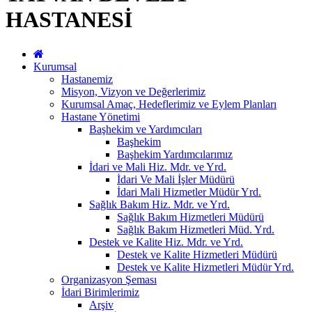
HASTANESİ
Kurumsal
Hastanemiz
Misyon, Vizyon ve Değerlerimiz
Kurumsal Amaç, Hedeflerimiz ve Eylem Planları
Hastane Yönetimi
Başhekim ve Yardımcıları
Başhekim
Başhekim Yardımcılarımız
İdari ve Mali Hiz. Mdr. ve Yrd.
İdari Ve Mali İşler Müdürü
İdari Mali Hizmetler Müdür Yrd.
Sağlık Bakım Hiz. Mdr. ve Yrd.
Sağlık Bakım Hizmetleri Müdürü
Sağlık Bakım Hizmetleri Müd. Yrd.
Destek ve Kalite Hiz. Mdr. ve Yrd.
Destek ve Kalite Hizmetleri Müdürü
Destek ve Kalite Hizmetleri Müdür Yrd.
Organizasyon Şeması
İdari Birimlerimiz
Arşiv