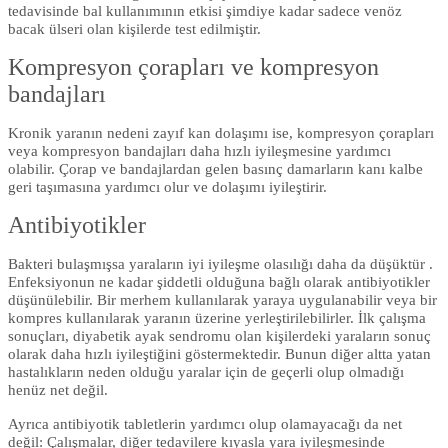
tedavisinde bal kullanımının etkisi şimdiye kadar sadece venöz
bacak ülseri olan kişilerde test edilmiştir.
Kompresyon çorapları ve kompresyon
bandajları
Kronik yaranın nedeni zayıf kan dolaşımı ise, kompresyon çorapları
veya kompresyon bandajları daha hızlı iyileşmesine yardımcı
olabilir. Çorap ve bandajlardan gelen basınç damarların kanı kalbe
geri taşımasına yardımcı olur ve dolaşımı iyileştirir.
Antibiyotikler
Bakteri bulaşmışsa yaraların iyi iyileşme olasılığı daha da düşüktür .
Enfeksiyonun ne kadar şiddetli olduğuna bağlı olarak antibiyotikler
düşünülebilir. Bir merhem kullanılarak yaraya uygulanabilir veya bir
kompres kullanılarak yaranın üzerine yerleştirilebilirler. İlk çalışma
sonuçları, diyabetik ayak sendromu olan kişilerdeki yaraların sonuç
olarak daha hızlı iyileştiğini göstermektedir. Bunun diğer altta yatan
hastalıkların neden olduğu yaralar için de geçerli olup olmadığı
henüz net değil.
Ayrıca antibiyotik tabletlerin yardımcı olup olamayacağı da net
değil: Çalışmalar, diğer tedavilere kıyasla yara iyileşmesinde