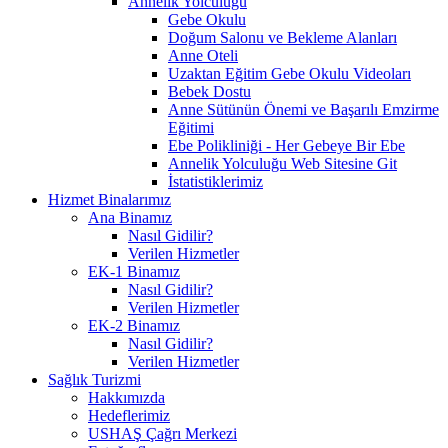
Annelik Yolculuğu
Gebe Okulu
Doğum Salonu ve Bekleme Alanları
Anne Oteli
Uzaktan Eğitim Gebe Okulu Videoları
Bebek Dostu
Anne Sütünün Önemi ve Başarılı Emzirme
Eğitimi
Ebe Polikliniği - Her Gebeye Bir Ebe
Annelik Yolculuğu Web Sitesine Git
İstatistiklerimiz
Hizmet Binalarımız
Ana Binamız
Nasıl Gidilir?
Verilen Hizmetler
EK-1 Binamız
Nasıl Gidilir?
Verilen Hizmetler
EK-2 Binamız
Nasıl Gidilir?
Verilen Hizmetler
Sağlık Turizmi
Hakkımızda
Hedeflerimiz
USHAŞ Çağrı Merkezi