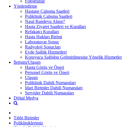
Fotoğraflar
Yönlendirme
Hastane Çalışma Saatleri
Poliklinik Çalışma Saatleri
Nasıl Randevu Alınır?
Hasta Ziyaret Saatleri ve Kuralları
Refakatçı Kuralları
Hasta Hakları Birimi
Laboratuvar Sonuç
Radyoloji Sonuçları
Evde Sağlık Hizmetleri
Koruyucu Sağlığın Geliştirilmesine Yönelik Hizmetler
İletişim/Ulaşım
Hasta Görüş ve Öneri
Personel Görüş ve Öneri
Ulaşım
Poliklinik Dahili Numaraları
İdari Birimler Dahili Numaraları
Servisler Dahili Numaraları
Dijital Medya
Tıbbi Birimler
Polikliniklerimiz