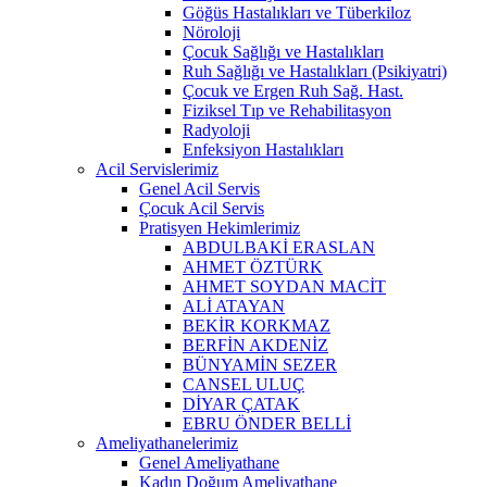
Göğüs Hastalıkları ve Tüberkiloz
Nöroloji
Çocuk Sağlığı ve Hastalıkları
Ruh Sağlığı ve Hastalıkları (Psikiyatri)
Çocuk ve Ergen Ruh Sağ. Hast.
Fiziksel Tıp ve Rehabilitasyon
Radyoloji
Enfeksiyon Hastalıkları
Acil Servislerimiz
Genel Acil Servis
Çocuk Acil Servis
Pratisyen Hekimlerimiz
ABDULBAKİ ERASLAN
AHMET ÖZTÜRK
AHMET SOYDAN MACİT
ALİ ATAYAN
BEKİR KORKMAZ
BERFİN AKDENİZ
BÜNYAMİN SEZER
CANSEL ULUÇ
DİYAR ÇATAK
EBRU ÖNDER BELLİ
Ameliyathanelerimiz
Genel Ameliyathane
Kadın Doğum Ameliyathane