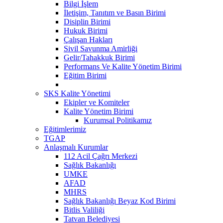
Bilgi İşlem
İletişim, Tanıtım ve Basın Birimi
Disiplin Birimi
Hukuk Birimi
Çalışan Hakları
Sivil Savunma Amirliği
Gelir/Tahakkuk Birimi
Performans Ve Kalite Yönetim Birimi
Eğitim Birimi
SKS Kalite Yönetimi
Ekipler ve Komiteler
Kalite Yönetim Birimi
Kurumsal Politikamız
Eğitimlerimiz
TGAP
Anlaşmalı Kurumlar
112 Acil Çağrı Merkezi
Sağlık Bakanlığı
UMKE
AFAD
MHRS
Sağlık Bakanlığı Beyaz Kod Birimi
Bitlis Valiliği
Tatvan Belediyesi