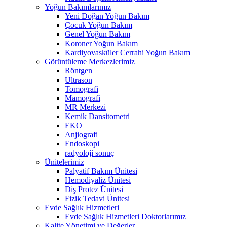
Yoğun Bakımlarımız
Yeni Doğan Yoğun Bakım
Çocuk Yoğun Bakım
Genel Yoğun Bakım
Koroner Yoğun Bakım
Kardiyovasküler Cerrahi Yoğun Bakım
Görüntüleme Merkezlerimiz
Röntgen
Ultrason
Tomografi
Mamografi
MR Merkezi
Kemik Dansitometri
EKO
Anjiografi
Endoskopi
radyoloji sonuç
Ünitelerimiz
Palyatif Bakım Ünitesi
Hemodiyaliz Ünitesi
Diş Protez Ünitesi
Fizik Tedavi Ünitesi
Evde Sağlık Hizmetleri
Evde Sağlık Hizmetleri Doktorlarımız
Kalite Yönetimi ve Değerler