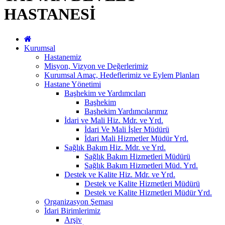
HASTANESİ
Kurumsal
Hastanemiz
Misyon, Vizyon ve Değerlerimiz
Kurumsal Amaç, Hedeflerimiz ve Eylem Planları
Hastane Yönetimi
Başhekim ve Yardımcıları
Başhekim
Başhekim Yardımcılarımız
İdari ve Mali Hiz. Mdr. ve Yrd.
İdari Ve Mali İşler Müdürü
İdari Mali Hizmetler Müdür Yrd.
Sağlık Bakım Hiz. Mdr. ve Yrd.
Sağlık Bakım Hizmetleri Müdürü
Sağlık Bakım Hizmetleri Müd. Yrd.
Destek ve Kalite Hiz. Mdr. ve Yrd.
Destek ve Kalite Hizmetleri Müdürü
Destek ve Kalite Hizmetleri Müdür Yrd.
Organizasyon Şeması
İdari Birimlerimiz
Arşiv