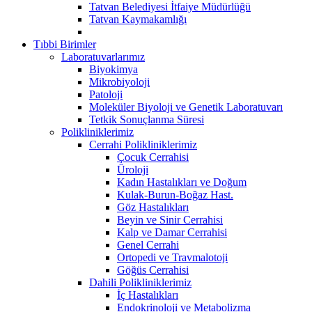
Tatvan Belediyesi İtfaiye Müdürlüğü
Tatvan Kaymakamlığı
Tıbbi Birimler
Laboratuvarlarımız
Biyokimya
Mikrobiyoloji
Patoloji
Moleküler Biyoloji ve Genetik Laboratuvarı
Tetkik Sonuçlanma Süresi
Polikliniklerimiz
Cerrahi Polikliniklerimiz
Çocuk Cerrahisi
Üroloji
Kadın Hastalıkları ve Doğum
Kulak-Burun-Boğaz Hast.
Göz Hastalıkları
Beyin ve Sinir Cerrahisi
Kalp ve Damar Cerrahisi
Genel Cerrahi
Ortopedi ve Travmalotoji
Göğüs Cerrahisi
Dahili Polikliniklerimiz
İç Hastalıkları
Endokrinoloji ve Metabolizma