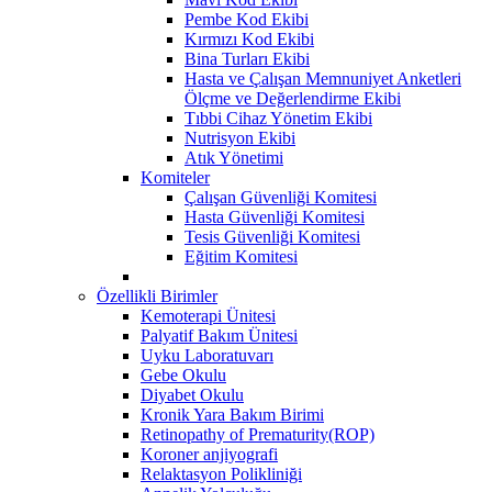
Pembe Kod Ekibi
Kırmızı Kod Ekibi
Bina Turları Ekibi
Hasta ve Çalışan Memnuniyet Anketleri
Ölçme ve Değerlendirme Ekibi
Tıbbi Cihaz Yönetim Ekibi
Nutrisyon Ekibi
Atık Yönetimi
Komiteler
Çalışan Güvenliği Komitesi
Hasta Güvenliği Komitesi
Tesis Güvenliği Komitesi
Eğitim Komitesi
Özellikli Birimler
Kemoterapi Ünitesi
Palyatif Bakım Ünitesi
Uyku Laboratuvarı
Gebe Okulu
Diyabet Okulu
Kronik Yara Bakım Birimi
Retinopathy of Prematurity(ROP)
Koroner anjiyografi
Relaktasyon Polikliniği