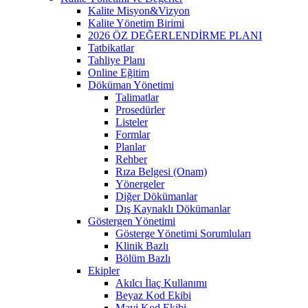
Kalite Misyon&Vizyon
Kalite Yönetim Birimi
2026 ÖZ DEĞERLENDİRME PLANI
Tatbikatlar
Tahliye Planı
Online Eğitim
Döküman Yönetimi
Talimatlar
Prosedürler
Listeler
Formlar
Planlar
Rehber
Rıza Belgesi (Onam)
Yönergeler
Diğer Dökümanlar
Dış Kaynaklı Dökümanlar
Göstergen Yönetimi
Gösterge Yönetimi Sorumluları
Klinik Bazlı
Bölüm Bazlı
Ekipler
Akılcı İlaç Kullanımı
Beyaz Kod Ekibi
Mavi Kod Ekibi