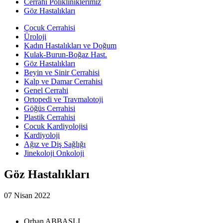
Cerrahi Polikliniklerimiz
Göz Hastalıkları
Çocuk Cerrahisi
Üroloji
Kadın Hastalıkları ve Doğum
Kulak-Burun-Boğaz Hast.
Göz Hastalıkları
Beyin ve Sinir Cerrahisi
Kalp ve Damar Cerrahisi
Genel Cerrahi
Ortopedi ve Travmalotoji
Göğüs Cerrahisi
Plastik Cerrahisi
Çocuk Kardiyolojisi
Kardiyoloji
Ağız ve Diş Sağlığı
Jinekoloji Onkoloji
Göz Hastalıkları
07 Nisan 2022
Orhan ABBASLI