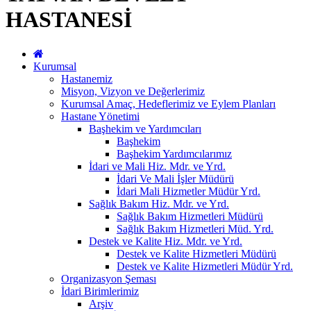
HASTANESİ
Kurumsal
Hastanemiz
Misyon, Vizyon ve Değerlerimiz
Kurumsal Amaç, Hedeflerimiz ve Eylem Planları
Hastane Yönetimi
Başhekim ve Yardımcıları
Başhekim
Başhekim Yardımcılarımız
İdari ve Mali Hiz. Mdr. ve Yrd.
İdari Ve Mali İşler Müdürü
İdari Mali Hizmetler Müdür Yrd.
Sağlık Bakım Hiz. Mdr. ve Yrd.
Sağlık Bakım Hizmetleri Müdürü
Sağlık Bakım Hizmetleri Müd. Yrd.
Destek ve Kalite Hiz. Mdr. ve Yrd.
Destek ve Kalite Hizmetleri Müdürü
Destek ve Kalite Hizmetleri Müdür Yrd.
Organizasyon Şeması
İdari Birimlerimiz
Arşiv