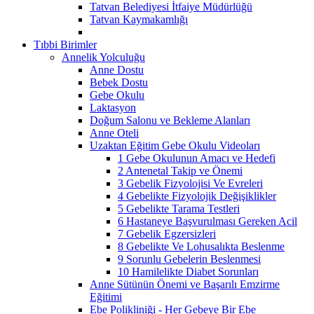
Tatvan Belediyesi İtfaiye Müdürlüğü
Tatvan Kaymakamlığı
Tıbbi Birimler
Annelik Yolculuğu
Anne Dostu
Bebek Dostu
Gebe Okulu
Laktasyon
Doğum Salonu ve Bekleme Alanları
Anne Oteli
Uzaktan Eğitim Gebe Okulu Videoları
1 Gebe Okulunun Amacı ve Hedefi
2 Antenetal Takip ve Önemi
3 Gebelik Fizyolojisi Ve Evreleri
4 Gebelikte Fizyolojik Değişiklikler
5 Gebelikte Tarama Testleri
6 Hastaneye Başvurulması Gereken Acil
7 Gebelik Egzersizleri
8 Gebelikte Ve Lohusalıkta Beslenme
9 Sorunlu Gebelerin Beslenmesi
10 Hamilelikte Diabet Sorunları
Anne Sütünün Önemi ve Başarılı Emzirme
Eğitimi
Ebe Polikliniği - Her Gebeye Bir Ebe