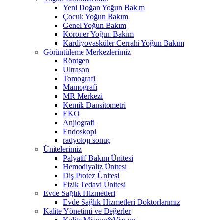
Yeni Doğan Yoğun Bakım
Çocuk Yoğun Bakım
Genel Yoğun Bakım
Koroner Yoğun Bakım
Kardiyovasküler Cerrahi Yoğun Bakım
Görüntüleme Merkezlerimiz
Röntgen
Ultrason
Tomografi
Mamografi
MR Merkezi
Kemik Dansitometri
EKO
Anjiografi
Endoskopi
radyoloji sonuç
Ünitelerimiz
Palyatif Bakım Ünitesi
Hemodiyaliz Ünitesi
Diş Protez Ünitesi
Fizik Tedavi Ünitesi
Evde Sağlık Hizmetleri
Evde Sağlık Hizmetleri Doktorlarımız
Kalite Yönetimi ve Değerler
Kalite Misyon&Vizyon