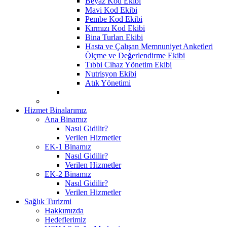
Beyaz Kod Ekibi
Mavi Kod Ekibi
Pembe Kod Ekibi
Kırmızı Kod Ekibi
Bina Turları Ekibi
Hasta ve Çalışan Memnuniyet Anketleri
Ölçme ve Değerlendirme Ekibi
Tıbbi Cihaz Yönetim Ekibi
Nutrisyon Ekibi
Atık Yönetimi
Hizmet Binalarımız
Ana Binamız
Nasıl Gidilir?
Verilen Hizmetler
EK-1 Binamız
Nasıl Gidilir?
Verilen Hizmetler
EK-2 Binamız
Nasıl Gidilir?
Verilen Hizmetler
Sağlık Turizmi
Hakkımızda
Hedeflerimiz