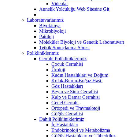
Videolar
Annelik Yolculuğu Web Sitesine Git
Laboratuvarlarımız
Biyokimya
Mikrobiyoloji
Patoloji
Moleküler Biyoloji ve Genetik Laboratuvarı
Tetkik Sonuçlanma Süresi
Polikliniklerimiz
Cerrahi Polikliniklerimiz
Çocuk Cerrahisi
Üroloji
Kadın Hastalıkları ve Doğum
Kulak-Burun-Boğaz Hast.
Göz Hastalıkları
Beyin ve Sinir Cerrahisi
Kalp ve Damar Cerrahisi
Genel Cerrahi
Ortopedi ve Travmalotoji
Göğüs Cerrahisi
Dahili Polikliniklerimiz
İç Hastalıkları
Endokrinoloji ve Metabolizma
Göğüs Hastalıkları ve Tüberkiloz