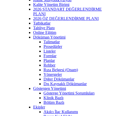
Kalite Yönetim Birimi
2026 STANDART DEĞERLENDİRME
PLANI
2026 ÖZ DEĞERLENDİRME PLANI
Tatbikatlar
Tahliye Planı
Online Eğitim
Döküman Yönetimi
Talimatlar
Prosedürler
Listeler
Formlar
Planlar
Rehber
Rıza Belgesi (Onam)
Yönergeler
Diğer Dökümanlar
Dış Kaynaklı Dökümanlar
Göstergen Yönetimi
Gösterge Yönetimi Sorumluları
Klinik Bazlı
Bölüm Bazlı
Ekipler
Akılcı İlaç Kullanımı