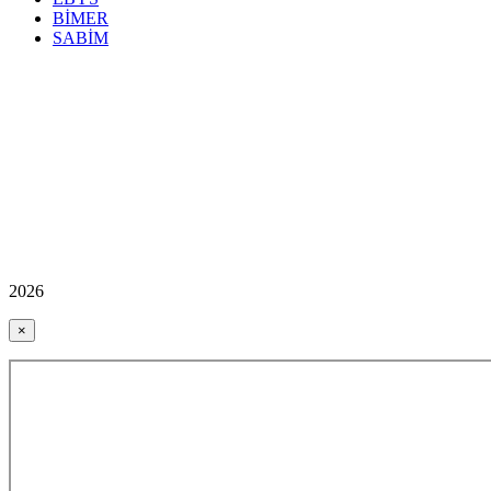
BİMER
SABİM
2026
×