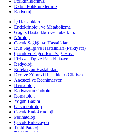
Polikliniklerimiz
Dahili Polikliniklerimiz
Radyoloji
İç Hastalıkları
Endokrinoloji ve Metabolizma
Göğüs Hastalıkları ve Tüberkiloz
Nöroloji
Çocuk Sağlığı ve Hastalıkları
Ruh Sağlığı ve Hastalıkları (Psikiyatri)
Çocuk ve Ergen Ruh Sağ. Hast.
Fiziksel Tıp ve Rehabilitasyon
Radyoloji
Enfeksiyon Hastalıkları
Deri ve Zührevi Hastalıklar (Cildiye)
Anestezi ve Reanimasyon
Hematoloji
Radyasyon Onkoloji
Romatoloji
Yoğun Bakım
Gastroentroloji
Çocuk Endokrinoloji
Perinatoloji
Çocuk Enfeksiyon
Tıbbi Patoloji