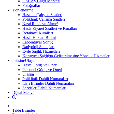
USHAŞ Çağrı Merkezi
Fotoğraflar
Yönlendirme
Hastane Çalışma Saatleri
Poliklinik Çalışma Saatleri
Nasıl Randevu Alınır?
Hasta Ziyaret Saatleri ve Kuralları
Refakatçı Kuralları
Hasta Hakları Birimi
Laboratuvar Sonuç
Radyoloji Sonuçları
Evde Sağlık Hizmetleri
Koruyucu Sağlığın Geliştirilmesine Yönelik Hizmetler
İletişim/Ulaşım
Hasta Görüş ve Öneri
Personel Görüş ve Öneri
Ulaşım
Poliklinik Dahili Numaraları
İdari Birimler Dahili Numaraları
Servisler Dahili Numaraları
Dijital Medya
Tıbbi Birimler