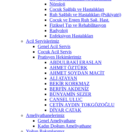
Nöroloji
Çocuk Sağlığı ve Hastalıkları
Ruh Sağlığı ve Hastalıkları (Psikiyatri)
Çocuk ve Ergen Ruh Sağ. Hast.
Fiziksel Tıp ve Rehabilitasyon
Radyoloji
Enfeksiyon Hastalıkları
Acil Servislerimiz
Genel Acil Servis
Çocuk Acil Servis
Pratisyen Hekimlerimiz
ABDULBAKİ ERASLAN
AHMET ÖZTÜRK
AHMET SOYDAN MACİT
ALİ ATAYAN
BEKİR KORKMAZ
BERFİN AKDENİZ
BÜNYAMİN SEZER
CANSEL ULUÇ
ÇETİN AYDIN TOKGÖZOĞLU
DİYAR ÇATAK
Ameliyathanelerimiz
Genel Ameliyathane
Kadın Doğum Ameliyathane
Yoğun Bakımlarımız