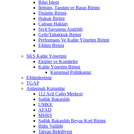
Bilgi İşlem
İletişim, Tanıtım ve Basın Birimi
Disiplin Birimi
Hukuk Birimi
Çalışan Hakları
Sivil Savunma Amirliği
Gelir/Tahakkuk Birimi
Performans Ve Kalite Yönetim Birimi
Eğitim Birimi
SKS Kalite Yönetimi
Ekipler ve Komiteler
Kalite Yönetim Birimi
Kurumsal Politikamız
Eğitimlerimiz
TGAP
Anlaşmalı Kurumlar
112 Acil Çağrı Merkezi
Sağlık Bakanlığı
UMKE
AFAD
MHRS
Sağlık Bakanlığı Beyaz Kod Birimi
Bitlis Valiliği
Tatvan Belediyesi