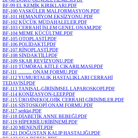
BF-99 EL KEMİK KIRIKLARI.PDF
BF-100 VASKÜLER MALFORMASYON.PDF
BF-101 HEMANJİYOM EKSİZYONU.PDF
BF-102 KÜÇÜK MÜDAHALELER.PDF
BF-103 CERRAHİ İŞLEM GENEL ONAM.PDF
BF-104 MEME KÜÇÜLTME.PDF
BF-105 OTOPLASTİ.PDF
BF-106 POLİDAKTİ.PDF
BF-107 RİNOPLASTİ.PDF
BF-108 SİNDAKTİLİ.PDF
BF-109 SKAR REVİZYONU.PDF
BF-110 TÜMÖRAL KİTLE ÇIKARILMASI.PDF
BF-111 ........... ONAM FORMU.PDF
BF-112 YUMURTALIK HASTALIKLARI CERRAHİ
TEDAVİSİ.PDF
BF-113 TANISAL-GİRİŞİMSEL LAPAROSKOPİ.PDF
BF-114 KONİZASYON-LEEP.PDF
BF-115 ÜROJİNEKOLOJİK CERRAHİ GİRİŞİMLER.PDF
BF-116 SİSTOSKOPİ ONAM FORMU.PDF
BF-117 serklaj.PDF
BF-118 DİABETİK ANNE BEBEĞİ.PDF
BF-119 HİPERBİLURİBİNEMİ.PDF
BF-120 MENENJİT.PDF
BF-121 DOĞUŞTAN KALIP HASTALIĞI.PDF