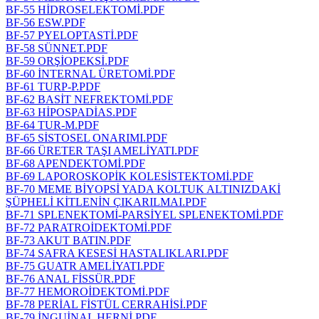
BF-55 HİDROSELEKTOMİ.PDF
BF-56 ESW.PDF
BF-57 PYELOPTASTİ.PDF
BF-58 SÜNNET.PDF
BF-59 ORŞİOPEKSİ.PDF
BF-60 İNTERNAL ÜRETOMİ.PDF
BF-61 TURP-P.PDF
BF-62 BASİT NEFREKTOMİ.PDF
BF-63 HİPOSPADİAS.PDF
BF-64 TUR-M.PDF
BF-65 SİSTOSEL ONARIMI.PDF
BF-66 ÜRETER TAŞI AMELİYATI.PDF
BF-68 APENDEKTOMİ.PDF
BF-69 LAPOROSKOPİK KOLESİSTEKTOMİ.PDF
BF-70 MEME BİYOPSİ YADA KOLTUK ALTINIZDAKİ
ŞÜPHELİ KİTLENİN ÇIKARILMAI.PDF
BF-71 SPLENEKTOMİ-PARSİYEL SPLENEKTOMİ.PDF
BF-72 PARATROİDEKTOMİ.PDF
BF-73 AKUT BATIN.PDF
BF-74 SAFRA KESESİ HASTALIKLARI.PDF
BF-75 GUATR AMELİYATI.PDF
BF-76 ANAL FİSSÜR.PDF
BF-77 HEMOROİDEKTOMİ.PDF
BF-78 PERİAL FİSTÜL CERRAHİSİ.PDF
BF-79 İNGUİNAL HERNİ.PDF