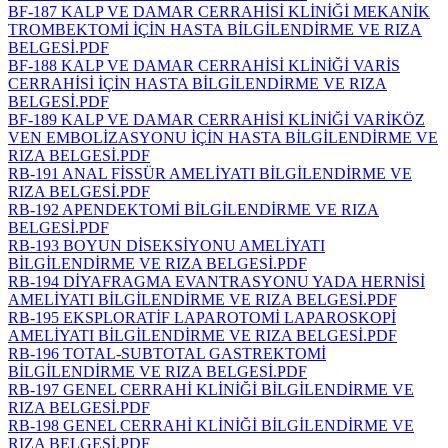
BF-187 KALP VE DAMAR CERRAHİSİ KLİNİĞİ MEKANİK
TROMBEKTOMİ İÇİN HASTA BİLGİLENDİRME VE RIZA
BELGESİ.PDF
BF-188 KALP VE DAMAR CERRAHİSİ KLİNİĞİ VARİS
CERRAHİSİ İÇİN HASTA BİLGİLENDİRME VE RIZA
BELGESİ.PDF
BF-189 KALP VE DAMAR CERRAHİSİ KLİNİĞİ VARİKÖZ
VEN EMBOLİZASYONU İÇİN HASTA BİLGİLENDİRME VE
RIZA BELGESİ.PDF
RB-191 ANAL FİSSÜR AMELİYATI BİLGİLENDİRME VE
RIZA BELGESİ.PDF
RB-192 APENDEKTOMİ BİLGİLENDİRME VE RIZA
BELGESİ.PDF
RB-193 BOYUN DİSEKSİYONU AMELİYATI
BİLGİLENDİRME VE RIZA BELGESİ.PDF
RB-194 DİYAFRAGMA EVANTRASYONU YADA HERNİSİ
AMELİYATI BİLGİLENDİRME VE RIZA BELGESİ.PDF
RB-195 EKSPLORATİF LAPAROTOMİ LAPAROSKOPİ
AMELİYATI BİLGİLENDİRME VE RIZA BELGESİ.PDF
RB-196 TOTAL-SUBTOTAL GASTREKTOMİ
BİLGİLENDİRME VE RIZA BELGESİ.PDF
RB-197 GENEL CERRAHİ KLİNİĞİ BİLGİLENDİRME VE
RIZA BELGESİ.PDF
RB-198 GENEL CERRAHİ KLİNİĞİ BİLGİLENDİRME VE
RIZA BELGESİ.PDF