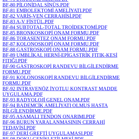
BF-80 PİLONİDAL SİNÜS.PDF
BF-81 EMBOLEKTOMİ AMELİYATI.PDF
BF-82 VARİS-VEN CERRAHİSİ.PDF
BF-83 A-V FİSTÜL.PDF
BF-84 SUBTOTAL-TOTAL TROİDEKTOMİ.PDF
BF-85 BRONKOSKOPİ ONAM FORMU.PDF
BF-86 TORASENTEZ ONAM FORMU.PDF
BF-87 KOLONOSKOPİ ONAM FORMU.PDF
BF-88 GASTROSKOPİ ONAM FORMU.PDF
BF-89 UMBLİKAL HERNİ-EPİGASTRİK FITIK-KESİ
FITIĞI.PDF
BF-90 GASTROSKOPİ RANDEVU BİLGİLENDİRME
FORMU.PDF
BF-91 KOLONOSKOPİ RANDEVU BİLGİLENDİRME
FORMU.PDF
BF-92 INTRAVENÖZ İYOTLU KONTRAST MADDE
UYGULAMA.PDF
BF-93 RADYOLOJİ GENEL ONAM.PDF
BF-94 BADEMCİK AMELİYATI OLMUŞ HASTA
BİLGİLENDİRME.PDF
BF-95 AŞAMALI TENDON ONARIMI.PDF
BF-96 BURUN YARALANMASININ CERRAHİ
TEDAVİSİ.PDF
BF-97 DERİ GREFTİ UYGULAMASI.PDF
BF-98 DOKU GENİŞLETİLMESİ.PDF