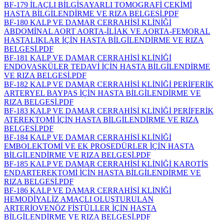
BF-179 İLAÇLI BİLGİSAYARLI TOMOGRAFİ ÇEKİMİ
HASTA BİLGİLENDİRME VE RIZA BELGESİ.PDF
BF-180 KALP VE DAMAR CERRAHİSİ KLİNİĞİ
ABDOMİNAL AORT AORTA-İLİAK VE AORTA-FEMORAL
HASTALIKLAR İÇİN HASTA BİLGİLENDİRME VE RIZA
BELGESİ.PDF
BF-181 KALP VE DAMAR CERRAHİSİ KLİNİĞİ
ENDOVASKÜLER TEDAVİ İÇİN HASTA BİLGİLENDİRME
VE RIZA BELGESİ.PDF
BF-182 KALP VE DAMAR CERRAHİSİ KLİNİĞİ PERİFERİK
ARTERYEL BAYPAS İÇİN HASTA BİLGİLENDİRME VE
RIZA BELGESİ.PDF
BF-183 KALP VE DAMAR CERRAHİSİ KLİNİĞİ PERİFERİK
ATEREKTOMİ İÇİN HASTA BİLGİLENDİRME VE RIZA
BELGESİ.PDF
BF-184 KALP VE DAMAR CERRAHİSİ KLİNİĞİ
EMBOLEKTOMİ VE EK PROSEDÜRLER İÇİN HASTA
BİLGİLENDİRME VE RIZA BELGESİ.PDF
BF-185 KALP VE DAMAR CERRAHİSİ KLİNİĞİ KAROTİS
ENDARTEREKTOMİ İÇİN HASTA BİLGİLENDİRME VE
RIZA BELGESİ.PDF
BF-186 KALP VE DAMAR CERRAHİSİ KLİNİĞİ
HEMODİYALİZ AMAÇLI OLUŞTURULAN
ARTERİOVENÖZ FİSTÜLLER İÇİN HASTA
BİLGİLENDİRME VE RIZA BELGESİ.PDF