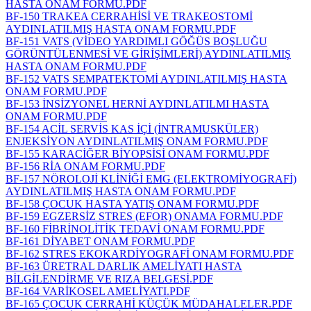
HASTA ONAM FORMU.PDF
BF-150 TRAKEA CERRAHİSİ VE TRAKEOSTOMİ
AYDINLATILMIŞ HASTA ONAM FORMU.PDF
BF-151 VATS (VİDEO YARDIMLI GÖĞÜS BOŞLUĞU
GÖRÜNTÜLENMESİ VE GİRİŞİMLERİ) AYDINLATILMIŞ
HASTA ONAM FORMU.PDF
BF-152 VATS SEMPATEKTOMİ AYDINLATILMIŞ HASTA
ONAM FORMU.PDF
BF-153 İNSİZYONEL HERNİ AYDINLATILMI HASTA
ONAM FORMU.PDF
BF-154 ACİL SERVİS KAS İÇİ (İNTRAMUSKÜLER)
ENJEKSİYON AYDINLATILMIŞ ONAM FORMU.PDF
BF-155 KARACİĞER BİYOPSİSİ ONAM FORMU.PDF
BF-156 RİA ONAM FORMU.PDF
BF-157 NÖROLOJİ KLİNİĞİ EMG (ELEKTROMİYOGRAFİ)
AYDINLATILMIŞ HASTA ONAM FORMU.PDF
BF-158 ÇOCUK HASTA YATIŞ ONAM FORMU.PDF
BF-159 EGZERSİZ STRES (EFOR) ONAMA FORMU.PDF
BF-160 FİBRİNOLİTİK TEDAVİ ONAM FORMU.PDF
BF-161 DİYABET ONAM FORMU.PDF
BF-162 STRES EKOKARDİYOGRAFİ ONAM FORMU.PDF
BF-163 ÜRETRAL DARLIK AMELİYATI HASTA
BİLGİLENDİRME VE RIZA BELGESİ.PDF
BF-164 VARİKOSEL AMELİYATI.PDF
BF-165 ÇOCUK CERRAHİ KÜÇÜK MÜDAHALELER.PDF