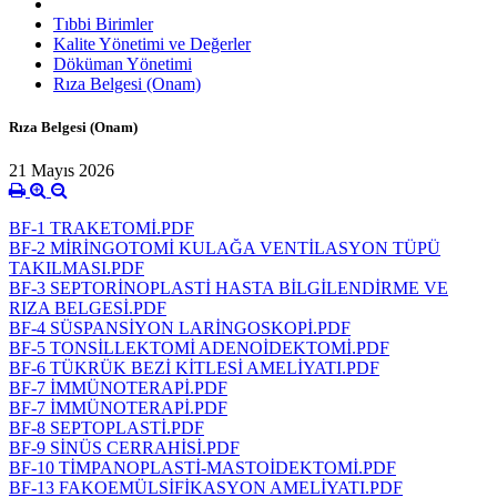
Tıbbi Birimler
Kalite Yönetimi ve Değerler
Döküman Yönetimi
Rıza Belgesi (Onam)
Rıza Belgesi (Onam)
21 Mayıs 2026
BF-1 TRAKETOMİ.PDF
BF-2 MİRİNGOTOMİ KULAĞA VENTİLASYON TÜPÜ
TAKILMASI.PDF
BF-3 SEPTORİNOPLASTİ HASTA BİLGİLENDİRME VE
RIZA BELGESİ.PDF
BF-4 SÜSPANSİYON LARİNGOSKOPİ.PDF
BF-5 TONSİLLEKTOMİ ADENOİDEKTOMİ.PDF
BF-6 TÜKRÜK BEZİ KİTLESİ AMELİYATI.PDF
BF-7 İMMÜNOTERAPİ.PDF
BF-7 İMMÜNOTERAPİ.PDF
BF-8 SEPTOPLASTİ.PDF
BF-9 SİNÜS CERRAHİSİ.PDF
BF-10 TİMPANOPLASTİ-MASTOİDEKTOMİ.PDF
BF-13 FAKOEMÜLSİFİKASYON AMELİYATI.PDF