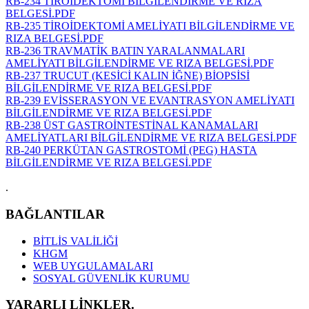
RB-234 TİROİDEKTOMİ BİLGİLENDİRME VE RIZA
BELGESİ.PDF
RB-235 TİROİDEKTOMİ AMELİYATI BİLGİLENDİRME VE
RIZA BELGESİ.PDF
RB-236 TRAVMATİK BATIN YARALANMALARI
AMELİYATI BİLGİLENDİRME VE RIZA BELGESİ.PDF
RB-237 TRUCUT (KESİCİ KALIN İĞNE) BİOPSİSİ
BİLGİLENDİRME VE RIZA BELGESİ.PDF
RB-239 EVİSSERASYON VE EVANTRASYON AMELİYATI
BİLGİLENDİRME VE RIZA BELGESİ.PDF
RB-238 ÜST GASTROİNTESTİNAL KANAMALARI
AMELİYATLARI BİLGİLENDİRME VE RIZA BELGESİ.PDF
RB-240 PERKÜTAN GASTROSTOMİ (PEG) HASTA
BİLGİLENDİRME VE RIZA BELGESİ.PDF
.
BAĞLANTILAR
BİTLİS VALİLİĞİ
KHGM
WEB UYGULAMALARI
SOSYAL GÜVENLİK KURUMU
YARARLI LİNKLER.