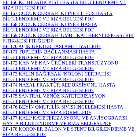
BF-166 KC HİDATİK KİSTİ HASTA BİLGİLENDİRME VE
RIZA BELGESİ.PDF
BF-167 ÇOCUK CERRAHİ KLİNİĞİ İLEUS HASTA
BİLGİLENDİRME VE RIZA BELGESİ.PDF
BF-168 ÇOCUK CERRAHİ KLİNİĞİ HASTA
BİLGİLENDİRME VE RIZA BELGESİ.PDF
BF-169 ÇOCUK CERRAHİ UMBLİKAL HERNİ-EPİGASTRİK
FITIK-KESİ FITIĞI.PDF
BF-170 AÇIK ÜRETER TAŞI AMELİYATI.PDF
BF-171 TÜPLERİN BAĞLANMASI HASTA
BİLGİLENDİRME VE RIZA BELGESİ.PDF
BF-172 KAN VE KAN ÜRÜNLERİ TRANSFÜZYONU
BİLGİLENDİRME VE RIZA BELGESİ.PDF
BF-173 KALIN BAĞIRSAK (KOLON) CERRAHİSİ
BİLGİLENDİRME VE RIZA BELGESİ.PDF
BF-174 NAZAL FRAKTÜR REDÜKSİYONU HASTA
BİLGİLENDİRME VE RIZA BELGESİ.PDF
BF-175 SANTRAL VENÖZ KATETERIZASYON
BİLGİLENDİRME VE RIZA BELGESİ.PDF
BF-176 BEYİN OMURİLİK SIVISI İNCELEMESİ HASTA
BİLGİLENDİRME VE RIZA FORMU.PDF
BF-177 KALP KATETERİZASYONU VE ANJİYOGRAFİSİ
HASTA BİLGİLENDİRME VE RIZA BELGESİ.PDF
BF-178 KORONER BALON VE STENT BİLGİLENDİRME VE
RIZA BELGESİ.PDF