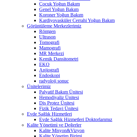
Çocuk Yoğun Bakım
Genel Yoğun Bakım
Koroner Yoğun Bakım
Kardiyovasküler Cerrahi Yoğun Bakım
Görüntüleme Merkezlerimiz
Röntgen
Ultrason
Tomografi
Mamografi
MR Merkezi
Kemik Dansitometri
EKO
Anjiografi
Endoskopi
radyoloji sonuç
Ünitelerimiz
Palyatif Bakım Ünitesi
Hemodiyaliz Ünitesi
Diş Protez Ünitesi
Fizik Tedavi Ünitesi
Evde Sağlık Hizmetleri
Evde Sağlık Hizmetleri Doktorlarımız
Kalite Yönetimi ve Değerler
Kalite Misyon&Vizyon
Kalite Yönetim Birimi