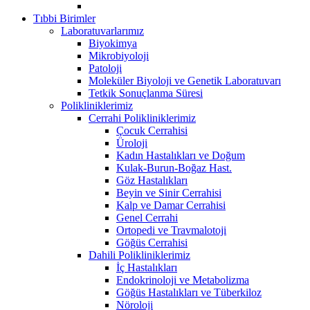
Tıbbi Birimler
Laboratuvarlarımız
Biyokimya
Mikrobiyoloji
Patoloji
Moleküler Biyoloji ve Genetik Laboratuvarı
Tetkik Sonuçlanma Süresi
Polikliniklerimiz
Cerrahi Polikliniklerimiz
Çocuk Cerrahisi
Üroloji
Kadın Hastalıkları ve Doğum
Kulak-Burun-Boğaz Hast.
Göz Hastalıkları
Beyin ve Sinir Cerrahisi
Kalp ve Damar Cerrahisi
Genel Cerrahi
Ortopedi ve Travmalotoji
Göğüs Cerrahisi
Dahili Polikliniklerimiz
İç Hastalıkları
Endokrinoloji ve Metabolizma
Göğüs Hastalıkları ve Tüberkiloz
Nöroloji