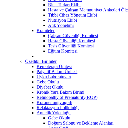
Bina Turları Ekibi
Hasta ve Çalışan Memnuniyet Anketleri Öl
Tıbbi Cihaz Yönetim Ekibi
Nutrisyon Ekibi
Atık Yönetimi
Komiteler
Çalışan Güvenliği Komitesi
Hasta Güvenliği Komitesi
Tesis Güvenliği Komitesi
Eğitim Komitesi
Özellikli Birimler
Kemoterapi Ünitesi
Palyatif Bakım Ünitesi
Uyku Laboratuvarı
Gebe Okulu
Diyabet Okulu
Kronik Yara Bakım Birimi
Retinopathy of Prematurity(ROP)
Koroner anjiyografi
Relaktasyon Polikliniği
Annelik Yolculuğu
Gebe Okulu
Doğum Salonu ve Bekleme Alanları