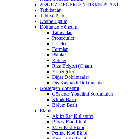
2026 ÖZ DEĞERLENDİRME PLANI
Tatbikatlar
Tahliye Planı
Online Eğitim
Döküman Yönetimi
Talimatlar
Prosedürler
Listeler
Formlar
Planlar
Rehber
Rıza Belgesi (Onam)
Yönergeler
Diğer Dökümanlar
Dış Kaynaklı Dökümanlar
Göstergen Yönetimi
Gösterge Yönetimi Sorumluları
Klinik Bazlı
Bölüm Bazlı
Ekipler
Akılcı İlaç Kullanımı
Beyaz Kod Ekibi
Mavi Kod Ekibi
Pembe Kod Ekibi
Kırmızı Kod Ekibi