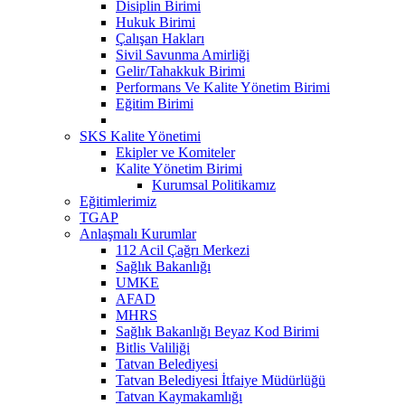
Disiplin Birimi
Hukuk Birimi
Çalışan Hakları
Sivil Savunma Amirliği
Gelir/Tahakkuk Birimi
Performans Ve Kalite Yönetim Birimi
Eğitim Birimi
SKS Kalite Yönetimi
Ekipler ve Komiteler
Kalite Yönetim Birimi
Kurumsal Politikamız
Eğitimlerimiz
TGAP
Anlaşmalı Kurumlar
112 Acil Çağrı Merkezi
Sağlık Bakanlığı
UMKE
AFAD
MHRS
Sağlık Bakanlığı Beyaz Kod Birimi
Bitlis Valiliği
Tatvan Belediyesi
Tatvan Belediyesi İtfaiye Müdürlüğü
Tatvan Kaymakamlığı