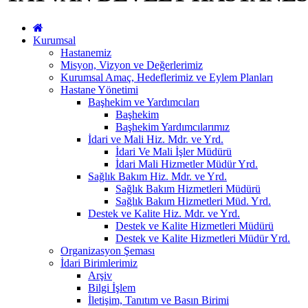
Kurumsal
Hastanemiz
Misyon, Vizyon ve Değerlerimiz
Kurumsal Amaç, Hedeflerimiz ve Eylem Planları
Hastane Yönetimi
Başhekim ve Yardımcıları
Başhekim
Başhekim Yardımcılarımız
İdari ve Mali Hiz. Mdr. ve Yrd.
İdari Ve Mali İşler Müdürü
İdari Mali Hizmetler Müdür Yrd.
Sağlık Bakım Hiz. Mdr. ve Yrd.
Sağlık Bakım Hizmetleri Müdürü
Sağlık Bakım Hizmetleri Müd. Yrd.
Destek ve Kalite Hiz. Mdr. ve Yrd.
Destek ve Kalite Hizmetleri Müdürü
Destek ve Kalite Hizmetleri Müdür Yrd.
Organizasyon Şeması
İdari Birimlerimiz
Arşiv
Bilgi İşlem
İletişim, Tanıtım ve Basın Birimi