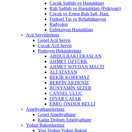
Çocuk Sağlığı ve Hastalıkları
Ruh Sağlığı ve Hastalıkları (Psikiyatri)
Çocuk ve Ergen Ruh Sağ. Hast.
Fiziksel Tıp ve Rehabilitasyon
Radyoloji
Enfeksiyon Hastalıkları
Acil Servislerimiz
Genel Acil Servis
Çocuk Acil Servis
Pratisyen Hekimlerimiz
ABDULBAKİ ERASLAN
AHMET ÖZTÜRK
AHMET SOYDAN MACİT
ALİ ATAYAN
BEKİR KORKMAZ
BERFİN AKDENİZ
BÜNYAMİN SEZER
CANSEL ULUÇ
DİYAR ÇATAK
EBRU ÖNDER BELLİ
Ameliyathanelerimiz
Genel Ameliyathane
Kadın Doğum Ameliyathane
Yoğun Bakımlarımız
Yeni Doğan Yoğun Bakım