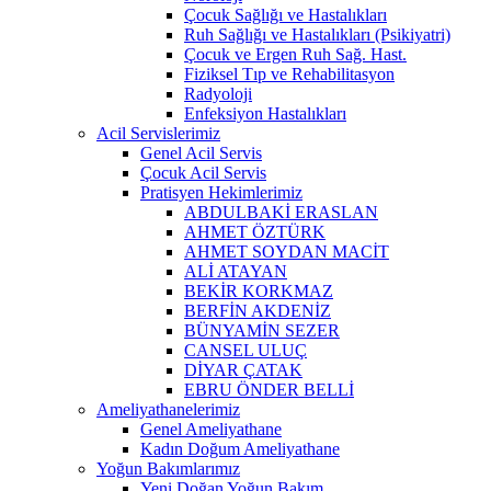
Çocuk Sağlığı ve Hastalıkları
Ruh Sağlığı ve Hastalıkları (Psikiyatri)
Çocuk ve Ergen Ruh Sağ. Hast.
Fiziksel Tıp ve Rehabilitasyon
Radyoloji
Enfeksiyon Hastalıkları
Acil Servislerimiz
Genel Acil Servis
Çocuk Acil Servis
Pratisyen Hekimlerimiz
ABDULBAKİ ERASLAN
AHMET ÖZTÜRK
AHMET SOYDAN MACİT
ALİ ATAYAN
BEKİR KORKMAZ
BERFİN AKDENİZ
BÜNYAMİN SEZER
CANSEL ULUÇ
DİYAR ÇATAK
EBRU ÖNDER BELLİ
Ameliyathanelerimiz
Genel Ameliyathane
Kadın Doğum Ameliyathane
Yoğun Bakımlarımız
Yeni Doğan Yoğun Bakım