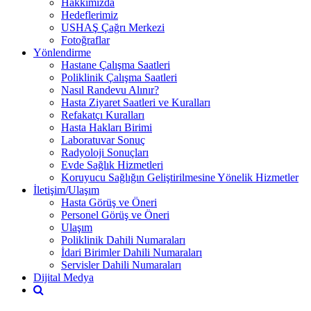
Hakkımızda
Hedeflerimiz
USHAŞ Çağrı Merkezi
Fotoğraflar
Yönlendirme
Hastane Çalışma Saatleri
Poliklinik Çalışma Saatleri
Nasıl Randevu Alınır?
Hasta Ziyaret Saatleri ve Kuralları
Refakatçı Kuralları
Hasta Hakları Birimi
Laboratuvar Sonuç
Radyoloji Sonuçları
Evde Sağlık Hizmetleri
Koruyucu Sağlığın Geliştirilmesine Yönelik Hizmetler
İletişim/Ulaşım
Hasta Görüş ve Öneri
Personel Görüş ve Öneri
Ulaşım
Poliklinik Dahili Numaraları
İdari Birimler Dahili Numaraları
Servisler Dahili Numaraları
Dijital Medya