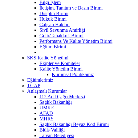
Bilgi İşlem
İletişim, Tanıtım ve Basın Birimi
Disiplin Birimi
Hukuk Birimi
Çalışan Hakları
Sivil Savunma Amirliği
Gelir/Tahakkuk Birimi
Performans Ve Kalite Yönetim Birimi
Eğitim Birimi
SKS Kalite Yönetimi
Ekipler ve Komiteler
Kalite Yönetim Birimi
Kurumsal Politikamız
Eğitimlerimiz
TGAP
Anlaşmalı Kurumlar
112 Acil Çağrı Merkezi
Sağlık Bakanlığı
UMKE
AFAD
MHRS
Sağlık Bakanlığı Beyaz Kod Birimi
Bitlis Valiliği
Tatvan Belediyesi