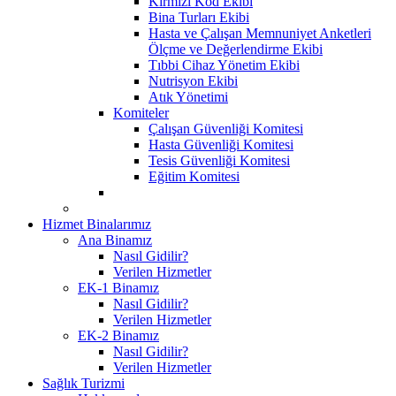
Kırmızı Kod Ekibi
Bina Turları Ekibi
Hasta ve Çalışan Memnuniyet Anketleri
Ölçme ve Değerlendirme Ekibi
Tıbbi Cihaz Yönetim Ekibi
Nutrisyon Ekibi
Atık Yönetimi
Komiteler
Çalışan Güvenliği Komitesi
Hasta Güvenliği Komitesi
Tesis Güvenliği Komitesi
Eğitim Komitesi
Hizmet Binalarımız
Ana Binamız
Nasıl Gidilir?
Verilen Hizmetler
EK-1 Binamız
Nasıl Gidilir?
Verilen Hizmetler
EK-2 Binamız
Nasıl Gidilir?
Verilen Hizmetler
Sağlık Turizmi