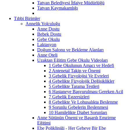
Tatvan Belediyesi İtfaiye Müdürlüğü
Tatvan Kaymakamlığı
Tıbbi Birimler
Annelik Yolculuğu
Anne Dostu
Bebek Dostu
Gebe Okulu
Laktasyon
Doğum Salonu ve Bekleme Alanları
Anne Oteli
Uzaktan Eğitim Gebe Okulu Videoları
1 Gebe Okulunun Amacı ve Hedefi
2 Antenetal Takip ve Önemi
3 Gebelik Fizyolojisi Ve Evreleri
4 Gebelikte Fizyolojik Değişiklikler
5 Gebelikte Tarama Testleri
6 Hastaneye Başvurulması Gereken Acil
7 Gebelik Egzersizleri
8 Gebelikte Ve Lohusalıkta Beslenme
9 Sorunlu Gebelerin Beslenmesi
10 Hamilelikte Diabet Sorunları
Anne Sütünün Önemi ve Başarılı Emzirme
Eğitimi
Ebe Polikliniği - Her Gebeye Bir Ebe