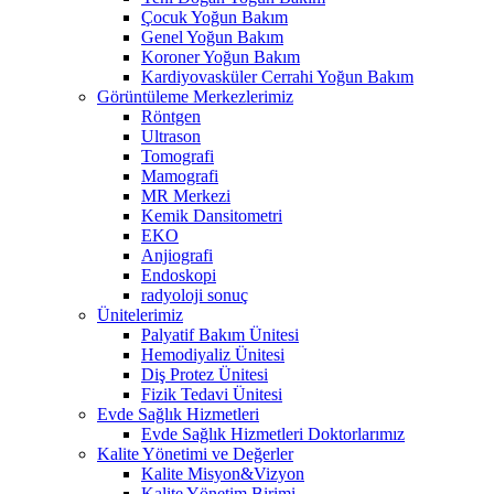
Çocuk Yoğun Bakım
Genel Yoğun Bakım
Koroner Yoğun Bakım
Kardiyovasküler Cerrahi Yoğun Bakım
Görüntüleme Merkezlerimiz
Röntgen
Ultrason
Tomografi
Mamografi
MR Merkezi
Kemik Dansitometri
EKO
Anjiografi
Endoskopi
radyoloji sonuç
Ünitelerimiz
Palyatif Bakım Ünitesi
Hemodiyaliz Ünitesi
Diş Protez Ünitesi
Fizik Tedavi Ünitesi
Evde Sağlık Hizmetleri
Evde Sağlık Hizmetleri Doktorlarımız
Kalite Yönetimi ve Değerler
Kalite Misyon&Vizyon
Kalite Yönetim Birimi