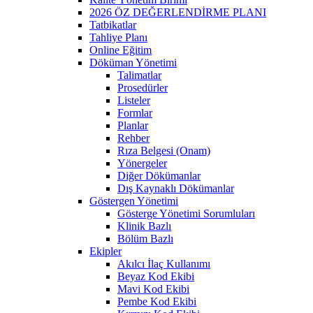
2026 ÖZ DEĞERLENDİRME PLANI
Tatbikatlar
Tahliye Planı
Online Eğitim
Döküman Yönetimi
Talimatlar
Prosedürler
Listeler
Formlar
Planlar
Rehber
Rıza Belgesi (Onam)
Yönergeler
Diğer Dökümanlar
Dış Kaynaklı Dökümanlar
Göstergen Yönetimi
Gösterge Yönetimi Sorumluları
Klinik Bazlı
Bölüm Bazlı
Ekipler
Akılcı İlaç Kullanımı
Beyaz Kod Ekibi
Mavi Kod Ekibi
Pembe Kod Ekibi