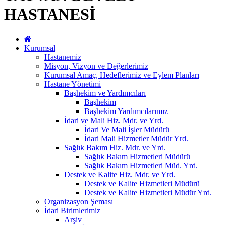
HASTANESİ
Kurumsal
Hastanemiz
Misyon, Vizyon ve Değerlerimiz
Kurumsal Amaç, Hedeflerimiz ve Eylem Planları
Hastane Yönetimi
Başhekim ve Yardımcıları
Başhekim
Başhekim Yardımcılarımız
İdari ve Mali Hiz. Mdr. ve Yrd.
İdari Ve Mali İşler Müdürü
İdari Mali Hizmetler Müdür Yrd.
Sağlık Bakım Hiz. Mdr. ve Yrd.
Sağlık Bakım Hizmetleri Müdürü
Sağlık Bakım Hizmetleri Müd. Yrd.
Destek ve Kalite Hiz. Mdr. ve Yrd.
Destek ve Kalite Hizmetleri Müdürü
Destek ve Kalite Hizmetleri Müdür Yrd.
Organizasyon Şeması
İdari Birimlerimiz
Arşiv