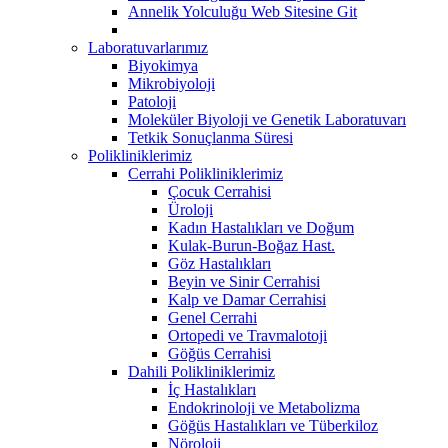
Annelik Yolculuğu Web Sitesine Git
Laboratuvarlarımız
Biyokimya
Mikrobiyoloji
Patoloji
Moleküler Biyoloji ve Genetik Laboratuvarı
Tetkik Sonuçlanma Süresi
Polikliniklerimiz
Cerrahi Polikliniklerimiz
Çocuk Cerrahisi
Üroloji
Kadın Hastalıkları ve Doğum
Kulak-Burun-Boğaz Hast.
Göz Hastalıkları
Beyin ve Sinir Cerrahisi
Kalp ve Damar Cerrahisi
Genel Cerrahi
Ortopedi ve Travmalotoji
Göğüs Cerrahisi
Dahili Polikliniklerimiz
İç Hastalıkları
Endokrinoloji ve Metabolizma
Göğüs Hastalıkları ve Tüberkiloz
Nöroloji