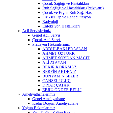
Çocuk Sağlığı ve Hastalıkları
Ruh Sağlığı ve Hastalıkları (Psikiyatri)
Çocuk ve Ergen Ruh Sağ. Hast.
Fiziksel Tıp ve Rehabilitasyon
Radyoloji
Enfeksiyon Hastalıkları
Acil Servislerimiz
Genel Acil Servis
Çocuk Acil Servis
Pratisyen Hekimlerimiz
ABDULBAKİ ERASLAN
AHMET ÖZTÜRK
AHMET SOYDAN MACİT
ALİ ATAYAN
BEKİR KORKMAZ
BERFİN AKDENİZ
BÜNYAMİN SEZER
CANSEL ULUÇ
DİYAR ÇATAK
EBRU ÖNDER BELLİ
Ameliyathanelerimiz
Genel Ameliyathane
Kadın Doğum Ameliyathane
Yoğun Bakımlarımız
Yeni Doğan Yoğun Bakım