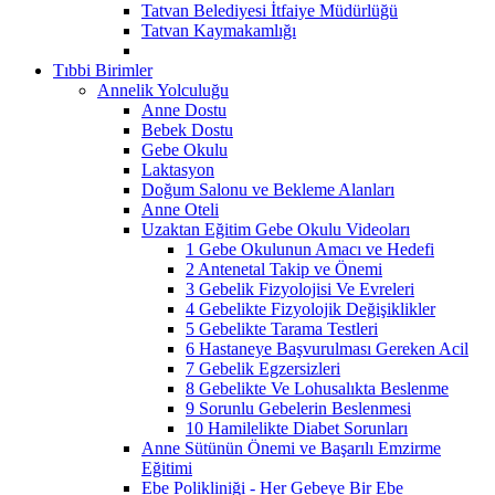
Tatvan Belediyesi İtfaiye Müdürlüğü
Tatvan Kaymakamlığı
Tıbbi Birimler
Annelik Yolculuğu
Anne Dostu
Bebek Dostu
Gebe Okulu
Laktasyon
Doğum Salonu ve Bekleme Alanları
Anne Oteli
Uzaktan Eğitim Gebe Okulu Videoları
1 Gebe Okulunun Amacı ve Hedefi
2 Antenetal Takip ve Önemi
3 Gebelik Fizyolojisi Ve Evreleri
4 Gebelikte Fizyolojik Değişiklikler
5 Gebelikte Tarama Testleri
6 Hastaneye Başvurulması Gereken Acil
7 Gebelik Egzersizleri
8 Gebelikte Ve Lohusalıkta Beslenme
9 Sorunlu Gebelerin Beslenmesi
10 Hamilelikte Diabet Sorunları
Anne Sütünün Önemi ve Başarılı Emzirme
Eğitimi
Ebe Polikliniği - Her Gebeye Bir Ebe