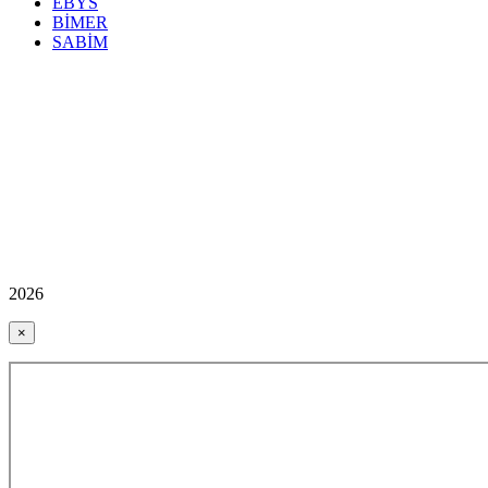
EBYS
BİMER
SABİM
2026
×