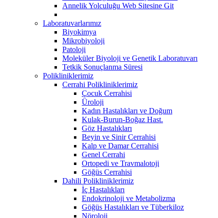
Annelik Yolculuğu Web Sitesine Git
Laboratuvarlarımız
Biyokimya
Mikrobiyoloji
Patoloji
Moleküler Biyoloji ve Genetik Laboratuvarı
Tetkik Sonuçlanma Süresi
Polikliniklerimiz
Cerrahi Polikliniklerimiz
Çocuk Cerrahisi
Üroloji
Kadın Hastalıkları ve Doğum
Kulak-Burun-Boğaz Hast.
Göz Hastalıkları
Beyin ve Sinir Cerrahisi
Kalp ve Damar Cerrahisi
Genel Cerrahi
Ortopedi ve Travmalotoji
Göğüs Cerrahisi
Dahili Polikliniklerimiz
İç Hastalıkları
Endokrinoloji ve Metabolizma
Göğüs Hastalıkları ve Tüberkiloz
Nöroloji