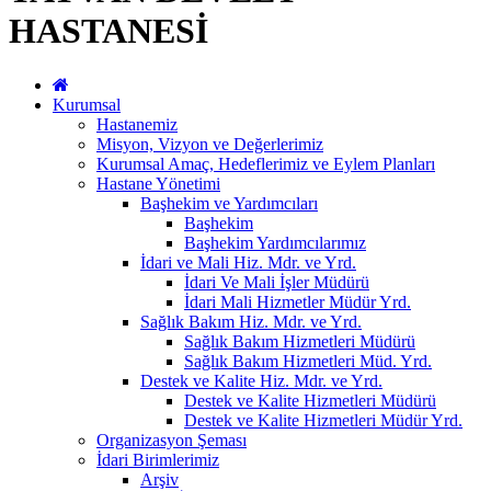
HASTANESİ
Kurumsal
Hastanemiz
Misyon, Vizyon ve Değerlerimiz
Kurumsal Amaç, Hedeflerimiz ve Eylem Planları
Hastane Yönetimi
Başhekim ve Yardımcıları
Başhekim
Başhekim Yardımcılarımız
İdari ve Mali Hiz. Mdr. ve Yrd.
İdari Ve Mali İşler Müdürü
İdari Mali Hizmetler Müdür Yrd.
Sağlık Bakım Hiz. Mdr. ve Yrd.
Sağlık Bakım Hizmetleri Müdürü
Sağlık Bakım Hizmetleri Müd. Yrd.
Destek ve Kalite Hiz. Mdr. ve Yrd.
Destek ve Kalite Hizmetleri Müdürü
Destek ve Kalite Hizmetleri Müdür Yrd.
Organizasyon Şeması
İdari Birimlerimiz
Arşiv