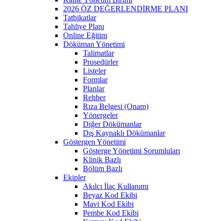
2026 ÖZ DEĞERLENDİRME PLANI
Tatbikatlar
Tahliye Planı
Online Eğitim
Döküman Yönetimi
Talimatlar
Prosedürler
Listeler
Formlar
Planlar
Rehber
Rıza Belgesi (Onam)
Yönergeler
Diğer Dökümanlar
Dış Kaynaklı Dökümanlar
Göstergen Yönetimi
Gösterge Yönetimi Sorumluları
Klinik Bazlı
Bölüm Bazlı
Ekipler
Akılcı İlaç Kullanımı
Beyaz Kod Ekibi
Mavi Kod Ekibi
Pembe Kod Ekibi