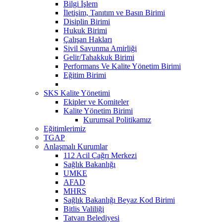
Bilgi İşlem
İletişim, Tanıtım ve Basın Birimi
Disiplin Birimi
Hukuk Birimi
Çalışan Hakları
Sivil Savunma Amirliği
Gelir/Tahakkuk Birimi
Performans Ve Kalite Yönetim Birimi
Eğitim Birimi
SKS Kalite Yönetimi
Ekipler ve Komiteler
Kalite Yönetim Birimi
Kurumsal Politikamız
Eğitimlerimiz
TGAP
Anlaşmalı Kurumlar
112 Acil Çağrı Merkezi
Sağlık Bakanlığı
UMKE
AFAD
MHRS
Sağlık Bakanlığı Beyaz Kod Birimi
Bitlis Valiliği
Tatvan Belediyesi