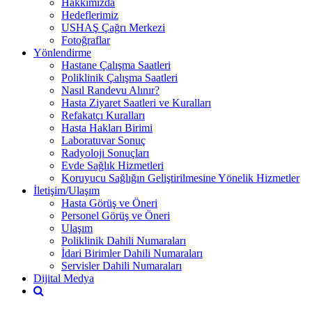
Hakkımızda
Hedeflerimiz
USHAŞ Çağrı Merkezi
Fotoğraflar
Yönlendirme
Hastane Çalışma Saatleri
Poliklinik Çalışma Saatleri
Nasıl Randevu Alınır?
Hasta Ziyaret Saatleri ve Kuralları
Refakatçı Kuralları
Hasta Hakları Birimi
Laboratuvar Sonuç
Radyoloji Sonuçları
Evde Sağlık Hizmetleri
Koruyucu Sağlığın Geliştirilmesine Yönelik Hizmetler
İletişim/Ulaşım
Hasta Görüş ve Öneri
Personel Görüş ve Öneri
Ulaşım
Poliklinik Dahili Numaraları
İdari Birimler Dahili Numaraları
Servisler Dahili Numaraları
Dijital Medya