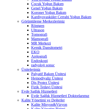
Çocuk Yoğun Bakım
Genel Yoğun Bakım
Koroner Yoğun Bakım
Kardiyovasküler Cerrahi Yoğun Bakım
Görüntüleme Merkezlerimiz
Röntgen
Ultrason
Tomografi
Mamografi
MR Merkezi
Kemik Dansitometri
EKO
Anjiografi
Endoskopi
radyoloji sonuç
Ünitelerimiz
Palyatif Bakım Ünitesi
Hemodiyaliz Ünitesi
Diş Protez Ünitesi
Fizik Tedavi Ünitesi
Evde Sağlık Hizmetleri
Evde Sağlık Hizmetleri Doktorlarımız
Kalite Yönetimi ve Değerler
Kalite Misyon&Vizyon
Kalite Yönetim Birimi