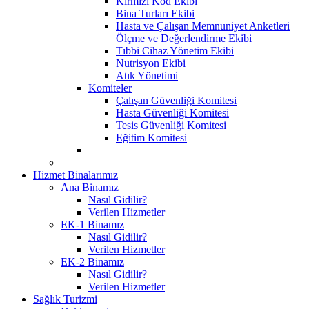
Kırmızı Kod Ekibi
Bina Turları Ekibi
Hasta ve Çalışan Memnuniyet Anketleri
Ölçme ve Değerlendirme Ekibi
Tıbbi Cihaz Yönetim Ekibi
Nutrisyon Ekibi
Atık Yönetimi
Komiteler
Çalışan Güvenliği Komitesi
Hasta Güvenliği Komitesi
Tesis Güvenliği Komitesi
Eğitim Komitesi
Hizmet Binalarımız
Ana Binamız
Nasıl Gidilir?
Verilen Hizmetler
EK-1 Binamız
Nasıl Gidilir?
Verilen Hizmetler
EK-2 Binamız
Nasıl Gidilir?
Verilen Hizmetler
Sağlık Turizmi