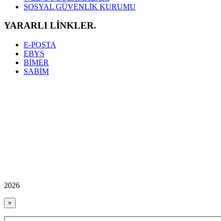
SOSYAL GÜVENLİK KURUMU
YARARLI LİNKLER.
E-POSTA
EBYS
BİMER
SABİM
2026
×