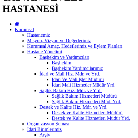
HASTANESİ
Kurumsal
Hastanemiz
Misyon, Vizyon ve Değerlerimiz
Kurumsal Amaç, Hedeflerimiz ve Eylem Planları
Hastane Yönetimi
Başhekim ve Yardımcıları
Başhekim
Başhekim Yardımcılarımız
İdari ve Mali Hiz. Mdr. ve Yrd.
İdari Ve Mali İşler Müdürü
İdari Mali Hizmetler Müdür Yrd.
Sağlık Bakım Hiz. Mdr. ve Yrd.
Sağlık Bakım Hizmetleri Müdürü
Sağlık Bakım Hizmetleri Müd. Yrd.
Destek ve Kalite Hiz. Mdr. ve Yrd.
Destek ve Kalite Hizmetleri Müdürü
Destek ve Kalite Hizmetleri Müdür Yrd.
Organizasyon Şeması
İdari Birimlerimiz
Arşiv