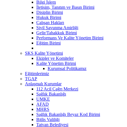
Bilgi İşlem
İletişim, Tanıtım ve Basın Birimi
Disiplin Birimi
Hukuk Birimi
Çalışan Hakları
Sivil Savunma Amirliği
Gelir/Tahakkuk Birimi
Performans Ve Kalite Yönetim Birimi
Eğitim Birimi
SKS Kalite Yönetimi
Ekipler ve Komiteler
Kalite Yönetim Birimi
Kurumsal Politikamız
Eğitimlerimiz
TGAP
Anlaşmalı Kurumlar
112 Acil Çağrı Merkezi
Sağlık Bakanlığı
UMKE
AFAD
MHRS
Sağlık Bakanlığı Beyaz Kod Birimi
Bitlis Valiliği
Tatvan Belediyesi