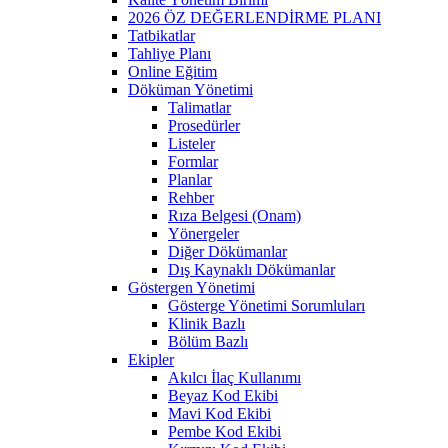
2026 ÖZ DEĞERLENDİRME PLANI
Tatbikatlar
Tahliye Planı
Online Eğitim
Döküman Yönetimi
Talimatlar
Prosedürler
Listeler
Formlar
Planlar
Rehber
Rıza Belgesi (Onam)
Yönergeler
Diğer Dökümanlar
Dış Kaynaklı Dökümanlar
Göstergen Yönetimi
Gösterge Yönetimi Sorumluları
Klinik Bazlı
Bölüm Bazlı
Ekipler
Akılcı İlaç Kullanımı
Beyaz Kod Ekibi
Mavi Kod Ekibi
Pembe Kod Ekibi