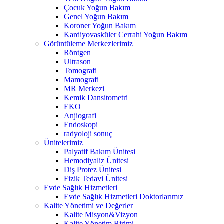
Çocuk Yoğun Bakım
Genel Yoğun Bakım
Koroner Yoğun Bakım
Kardiyovasküler Cerrahi Yoğun Bakım
Görüntüleme Merkezlerimiz
Röntgen
Ultrason
Tomografi
Mamografi
MR Merkezi
Kemik Dansitometri
EKO
Anjiografi
Endoskopi
radyoloji sonuç
Ünitelerimiz
Palyatif Bakım Ünitesi
Hemodiyaliz Ünitesi
Diş Protez Ünitesi
Fizik Tedavi Ünitesi
Evde Sağlık Hizmetleri
Evde Sağlık Hizmetleri Doktorlarımız
Kalite Yönetimi ve Değerler
Kalite Misyon&Vizyon
Kalite Yönetim Birimi