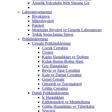
Annelik Yolculuğu Web Sitesine Git
Laboratuvarlarımız
Biyokimya
Mikrobiyoloji
Patoloji
Moleküler Biyoloji ve Genetik Laboratuvarı
Tetkik Sonuçlanma Süresi
Polikliniklerimiz
Cerrahi Polikliniklerimiz
Çocuk Cerrahisi
Üroloji
Kadın Hastalıkları ve Doğum
Kulak-Burun-Boğaz Hast.
Göz Hastalıkları
Beyin ve Sinir Cerrahisi
Kalp ve Damar Cerrahisi
Genel Cerrahi
Ortopedi ve Travmalotoji
Göğüs Cerrahisi
Dahili Polikliniklerimiz
İç Hastalıkları
Endokrinoloji ve Metabolizma
Göğüs Hastalıkları ve Tüberkiloz
Nöroloji