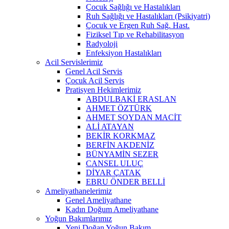
Çocuk Sağlığı ve Hastalıkları
Ruh Sağlığı ve Hastalıkları (Psikiyatri)
Çocuk ve Ergen Ruh Sağ. Hast.
Fiziksel Tıp ve Rehabilitasyon
Radyoloji
Enfeksiyon Hastalıkları
Acil Servislerimiz
Genel Acil Servis
Çocuk Acil Servis
Pratisyen Hekimlerimiz
ABDULBAKİ ERASLAN
AHMET ÖZTÜRK
AHMET SOYDAN MACİT
ALİ ATAYAN
BEKİR KORKMAZ
BERFİN AKDENİZ
BÜNYAMİN SEZER
CANSEL ULUÇ
DİYAR ÇATAK
EBRU ÖNDER BELLİ
Ameliyathanelerimiz
Genel Ameliyathane
Kadın Doğum Ameliyathane
Yoğun Bakımlarımız
Yeni Doğan Yoğun Bakım