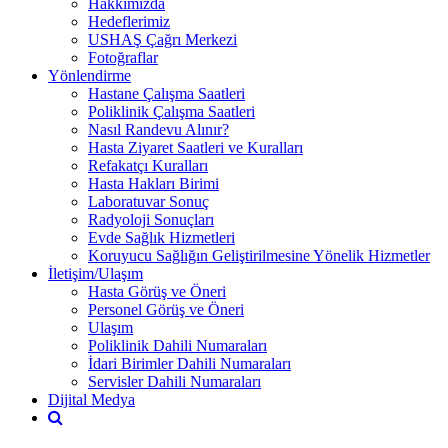
Hakkımızda
Hedeflerimiz
USHAŞ Çağrı Merkezi
Fotoğraflar
Yönlendirme
Hastane Çalışma Saatleri
Poliklinik Çalışma Saatleri
Nasıl Randevu Alınır?
Hasta Ziyaret Saatleri ve Kuralları
Refakatçı Kuralları
Hasta Hakları Birimi
Laboratuvar Sonuç
Radyoloji Sonuçları
Evde Sağlık Hizmetleri
Koruyucu Sağlığın Geliştirilmesine Yönelik Hizmetler
İletişim/Ulaşım
Hasta Görüş ve Öneri
Personel Görüş ve Öneri
Ulaşım
Poliklinik Dahili Numaraları
İdari Birimler Dahili Numaraları
Servisler Dahili Numaraları
Dijital Medya