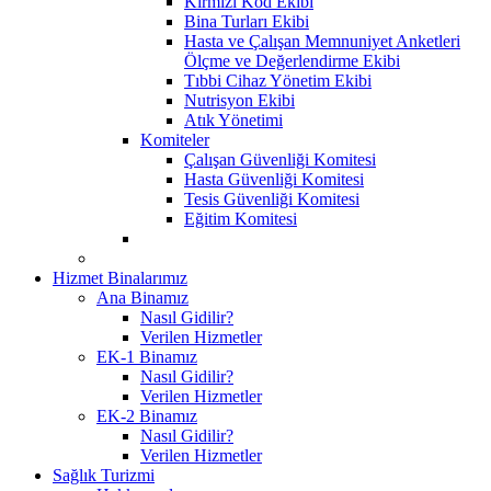
Kırmızı Kod Ekibi
Bina Turları Ekibi
Hasta ve Çalışan Memnuniyet Anketleri
Ölçme ve Değerlendirme Ekibi
Tıbbi Cihaz Yönetim Ekibi
Nutrisyon Ekibi
Atık Yönetimi
Komiteler
Çalışan Güvenliği Komitesi
Hasta Güvenliği Komitesi
Tesis Güvenliği Komitesi
Eğitim Komitesi
Hizmet Binalarımız
Ana Binamız
Nasıl Gidilir?
Verilen Hizmetler
EK-1 Binamız
Nasıl Gidilir?
Verilen Hizmetler
EK-2 Binamız
Nasıl Gidilir?
Verilen Hizmetler
Sağlık Turizmi