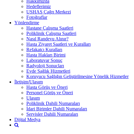
Hakkımızda
Hedeflerimiz
USHAŞ Çağrı Merkezi
Fotoğraflar
Yönlendirme
Hastane Çalışma Saatleri
Poliklinik Çalışma Saatleri
Nasıl Randevu Alınır?
Hasta Ziyaret Saatleri ve Kuralları
Refakatçı Kuralları
Hasta Hakları Birimi
Laboratuvar Sonuç
Radyoloji Sonuçları
Evde Sağlık Hizmetleri
Koruyucu Sağlığın Geliştirilmesine Yönelik Hizmetler
İletişim/Ulaşım
Hasta Görüş ve Öneri
Personel Görüş ve Öneri
Ulaşım
Poliklinik Dahili Numaraları
İdari Birimler Dahili Numaraları
Servisler Dahili Numaraları
Dijital Medya