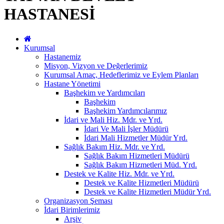
HASTANESİ
Kurumsal
Hastanemiz
Misyon, Vizyon ve Değerlerimiz
Kurumsal Amaç, Hedeflerimiz ve Eylem Planları
Hastane Yönetimi
Başhekim ve Yardımcıları
Başhekim
Başhekim Yardımcılarımız
İdari ve Mali Hiz. Mdr. ve Yrd.
İdari Ve Mali İşler Müdürü
İdari Mali Hizmetler Müdür Yrd.
Sağlık Bakım Hiz. Mdr. ve Yrd.
Sağlık Bakım Hizmetleri Müdürü
Sağlık Bakım Hizmetleri Müd. Yrd.
Destek ve Kalite Hiz. Mdr. ve Yrd.
Destek ve Kalite Hizmetleri Müdürü
Destek ve Kalite Hizmetleri Müdür Yrd.
Organizasyon Şeması
İdari Birimlerimiz
Arşiv