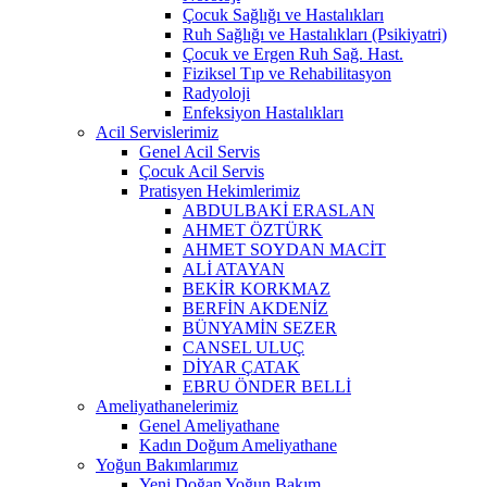
Çocuk Sağlığı ve Hastalıkları
Ruh Sağlığı ve Hastalıkları (Psikiyatri)
Çocuk ve Ergen Ruh Sağ. Hast.
Fiziksel Tıp ve Rehabilitasyon
Radyoloji
Enfeksiyon Hastalıkları
Acil Servislerimiz
Genel Acil Servis
Çocuk Acil Servis
Pratisyen Hekimlerimiz
ABDULBAKİ ERASLAN
AHMET ÖZTÜRK
AHMET SOYDAN MACİT
ALİ ATAYAN
BEKİR KORKMAZ
BERFİN AKDENİZ
BÜNYAMİN SEZER
CANSEL ULUÇ
DİYAR ÇATAK
EBRU ÖNDER BELLİ
Ameliyathanelerimiz
Genel Ameliyathane
Kadın Doğum Ameliyathane
Yoğun Bakımlarımız
Yeni Doğan Yoğun Bakım