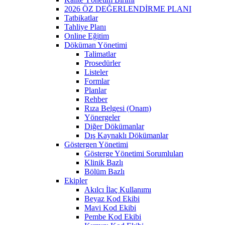
2026 ÖZ DEĞERLENDİRME PLANI
Tatbikatlar
Tahliye Planı
Online Eğitim
Döküman Yönetimi
Talimatlar
Prosedürler
Listeler
Formlar
Planlar
Rehber
Rıza Belgesi (Onam)
Yönergeler
Diğer Dökümanlar
Dış Kaynaklı Dökümanlar
Göstergen Yönetimi
Gösterge Yönetimi Sorumluları
Klinik Bazlı
Bölüm Bazlı
Ekipler
Akılcı İlaç Kullanımı
Beyaz Kod Ekibi
Mavi Kod Ekibi
Pembe Kod Ekibi