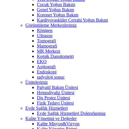
Çocuk Yoğun Bakım
Genel Yoğun Bakım
Koroner Yoğun Bakım
Kardiyovasküler Cerrahi Yoğun Bakım
Görüntüleme Merkezlerimiz
Röntgen
Ultrason
Tomografi
Mamografi
MR Merkezi
Kemik Dansitometri
EKO
Anjiografi
Endoskopi
radyoloji sonuç
Ünitelerimiz
Palyatif Bakım Ünitesi
Hemodiyaliz Ünitesi
Diş Protez Ünitesi
Fizik Tedavi Ünitesi
Evde Sağlık Hizmetleri
Evde Sağlık Hizmetleri Doktorlarımız
Kalite Yönetimi ve Değerler
Kalite Misyon&Vizyon
Kalite Yönetim Birimi