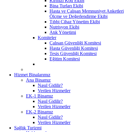
Kırmızı Kod Ekibi
Bina Turları Ekibi
Hasta ve Çalışan Memnuniyet Anketleri
Ölçme ve Değerlendirme Ekibi
Tıbbi Cihaz Yönetim Ekibi
Nutrisyon Ekibi
Atık Yönetimi
Komiteler
Çalışan Güvenliği Komitesi
Hasta Güvenliği Komitesi
Tesis Güvenliği Komitesi
Eğitim Komitesi
Hizmet Binalarımız
Ana Binamız
Nasıl Gidilir?
Verilen Hizmetler
EK-1 Binamız
Nasıl Gidilir?
Verilen Hizmetler
EK-2 Binamız
Nasıl Gidilir?
Verilen Hizmetler
Sağlık Turizmi