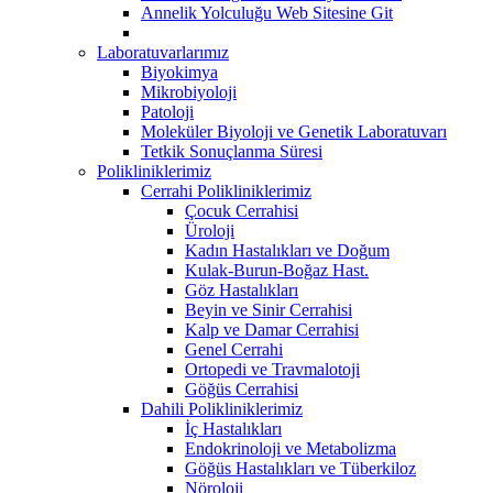
Annelik Yolculuğu Web Sitesine Git
Laboratuvarlarımız
Biyokimya
Mikrobiyoloji
Patoloji
Moleküler Biyoloji ve Genetik Laboratuvarı
Tetkik Sonuçlanma Süresi
Polikliniklerimiz
Cerrahi Polikliniklerimiz
Çocuk Cerrahisi
Üroloji
Kadın Hastalıkları ve Doğum
Kulak-Burun-Boğaz Hast.
Göz Hastalıkları
Beyin ve Sinir Cerrahisi
Kalp ve Damar Cerrahisi
Genel Cerrahi
Ortopedi ve Travmalotoji
Göğüs Cerrahisi
Dahili Polikliniklerimiz
İç Hastalıkları
Endokrinoloji ve Metabolizma
Göğüs Hastalıkları ve Tüberkiloz
Nöroloji