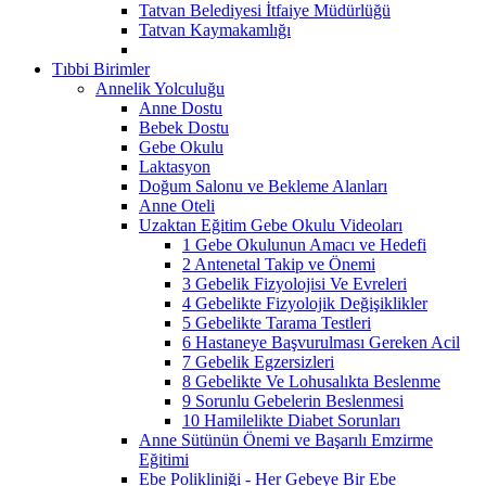
Tatvan Belediyesi İtfaiye Müdürlüğü
Tatvan Kaymakamlığı
Tıbbi Birimler
Annelik Yolculuğu
Anne Dostu
Bebek Dostu
Gebe Okulu
Laktasyon
Doğum Salonu ve Bekleme Alanları
Anne Oteli
Uzaktan Eğitim Gebe Okulu Videoları
1 Gebe Okulunun Amacı ve Hedefi
2 Antenetal Takip ve Önemi
3 Gebelik Fizyolojisi Ve Evreleri
4 Gebelikte Fizyolojik Değişiklikler
5 Gebelikte Tarama Testleri
6 Hastaneye Başvurulması Gereken Acil
7 Gebelik Egzersizleri
8 Gebelikte Ve Lohusalıkta Beslenme
9 Sorunlu Gebelerin Beslenmesi
10 Hamilelikte Diabet Sorunları
Anne Sütünün Önemi ve Başarılı Emzirme
Eğitimi
Ebe Polikliniği - Her Gebeye Bir Ebe