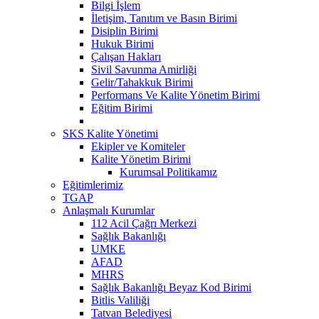
Bilgi İşlem
İletişim, Tanıtım ve Basın Birimi
Disiplin Birimi
Hukuk Birimi
Çalışan Hakları
Sivil Savunma Amirliği
Gelir/Tahakkuk Birimi
Performans Ve Kalite Yönetim Birimi
Eğitim Birimi
SKS Kalite Yönetimi
Ekipler ve Komiteler
Kalite Yönetim Birimi
Kurumsal Politikamız
Eğitimlerimiz
TGAP
Anlaşmalı Kurumlar
112 Acil Çağrı Merkezi
Sağlık Bakanlığı
UMKE
AFAD
MHRS
Sağlık Bakanlığı Beyaz Kod Birimi
Bitlis Valiliği
Tatvan Belediyesi