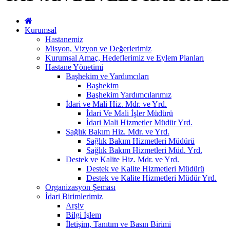
Kurumsal
Hastanemiz
Misyon, Vizyon ve Değerlerimiz
Kurumsal Amaç, Hedeflerimiz ve Eylem Planları
Hastane Yönetimi
Başhekim ve Yardımcıları
Başhekim
Başhekim Yardımcılarımız
İdari ve Mali Hiz. Mdr. ve Yrd.
İdari Ve Mali İşler Müdürü
İdari Mali Hizmetler Müdür Yrd.
Sağlık Bakım Hiz. Mdr. ve Yrd.
Sağlık Bakım Hizmetleri Müdürü
Sağlık Bakım Hizmetleri Müd. Yrd.
Destek ve Kalite Hiz. Mdr. ve Yrd.
Destek ve Kalite Hizmetleri Müdürü
Destek ve Kalite Hizmetleri Müdür Yrd.
Organizasyon Şeması
İdari Birimlerimiz
Arşiv
Bilgi İşlem
İletişim, Tanıtım ve Basın Birimi