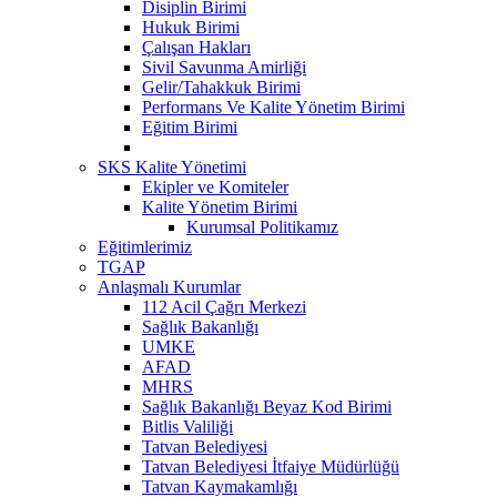
Disiplin Birimi
Hukuk Birimi
Çalışan Hakları
Sivil Savunma Amirliği
Gelir/Tahakkuk Birimi
Performans Ve Kalite Yönetim Birimi
Eğitim Birimi
SKS Kalite Yönetimi
Ekipler ve Komiteler
Kalite Yönetim Birimi
Kurumsal Politikamız
Eğitimlerimiz
TGAP
Anlaşmalı Kurumlar
112 Acil Çağrı Merkezi
Sağlık Bakanlığı
UMKE
AFAD
MHRS
Sağlık Bakanlığı Beyaz Kod Birimi
Bitlis Valiliği
Tatvan Belediyesi
Tatvan Belediyesi İtfaiye Müdürlüğü
Tatvan Kaymakamlığı