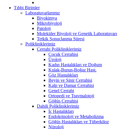
Tıbbi Birimler
Laboratuvarlarımız
Biyokimya
Mikrobiyoloji
Patoloji
Moleküler Biyoloji ve Genetik Laboratuvarı
Tetkik Sonuçlanma Süresi
Polikliniklerimiz
Cerrahi Polikliniklerimiz
Çocuk Cerrahisi
Üroloji
Kadın Hastalıkları ve Doğum
Kulak-Burun-Boğaz Hast.
Göz Hastalıkları
Beyin ve Sinir Cerrahisi
Kalp ve Damar Cerrahisi
Genel Cerrahi
Ortopedi ve Travmalotoji
Göğüs Cerrahisi
Dahili Polikliniklerimiz
İç Hastalıkları
Endokrinoloji ve Metabolizma
Göğüs Hastalıkları ve Tüberkiloz
Nöroloji