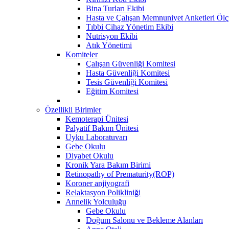
Bina Turları Ekibi
Hasta ve Çalışan Memnuniyet Anketleri Öl
Tıbbi Cihaz Yönetim Ekibi
Nutrisyon Ekibi
Atık Yönetimi
Komiteler
Çalışan Güvenliği Komitesi
Hasta Güvenliği Komitesi
Tesis Güvenliği Komitesi
Eğitim Komitesi
Özellikli Birimler
Kemoterapi Ünitesi
Palyatif Bakım Ünitesi
Uyku Laboratuvarı
Gebe Okulu
Diyabet Okulu
Kronik Yara Bakım Birimi
Retinopathy of Prematurity(ROP)
Koroner anjiyografi
Relaktasyon Polikliniği
Annelik Yolculuğu
Gebe Okulu
Doğum Salonu ve Bekleme Alanları