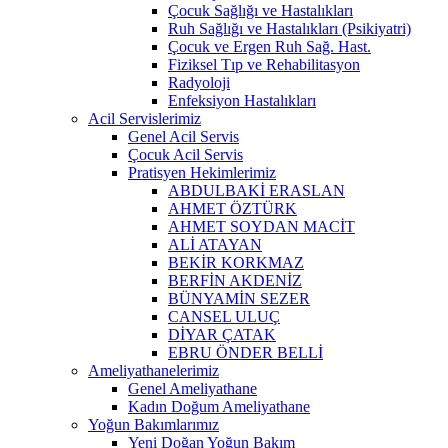
Çocuk Sağlığı ve Hastalıkları
Ruh Sağlığı ve Hastalıkları (Psikiyatri)
Çocuk ve Ergen Ruh Sağ. Hast.
Fiziksel Tıp ve Rehabilitasyon
Radyoloji
Enfeksiyon Hastalıkları
Acil Servislerimiz
Genel Acil Servis
Çocuk Acil Servis
Pratisyen Hekimlerimiz
ABDULBAKİ ERASLAN
AHMET ÖZTÜRK
AHMET SOYDAN MACİT
ALİ ATAYAN
BEKİR KORKMAZ
BERFİN AKDENİZ
BÜNYAMİN SEZER
CANSEL ULUÇ
DİYAR ÇATAK
EBRU ÖNDER BELLİ
Ameliyathanelerimiz
Genel Ameliyathane
Kadın Doğum Ameliyathane
Yoğun Bakımlarımız
Yeni Doğan Yoğun Bakım