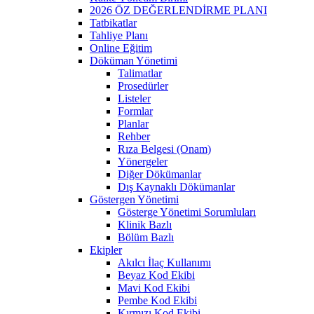
2026 ÖZ DEĞERLENDİRME PLANI
Tatbikatlar
Tahliye Planı
Online Eğitim
Döküman Yönetimi
Talimatlar
Prosedürler
Listeler
Formlar
Planlar
Rehber
Rıza Belgesi (Onam)
Yönergeler
Diğer Dökümanlar
Dış Kaynaklı Dökümanlar
Göstergen Yönetimi
Gösterge Yönetimi Sorumluları
Klinik Bazlı
Bölüm Bazlı
Ekipler
Akılcı İlaç Kullanımı
Beyaz Kod Ekibi
Mavi Kod Ekibi
Pembe Kod Ekibi
Kırmızı Kod Ekibi