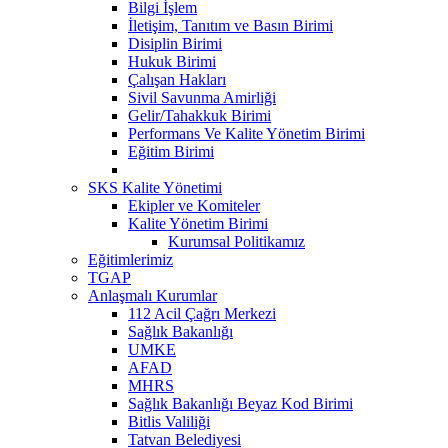
Bilgi İşlem
İletişim, Tanıtım ve Basın Birimi
Disiplin Birimi
Hukuk Birimi
Çalışan Hakları
Sivil Savunma Amirliği
Gelir/Tahakkuk Birimi
Performans Ve Kalite Yönetim Birimi
Eğitim Birimi
SKS Kalite Yönetimi
Ekipler ve Komiteler
Kalite Yönetim Birimi
Kurumsal Politikamız
Eğitimlerimiz
TGAP
Anlaşmalı Kurumlar
112 Acil Çağrı Merkezi
Sağlık Bakanlığı
UMKE
AFAD
MHRS
Sağlık Bakanlığı Beyaz Kod Birimi
Bitlis Valiliği
Tatvan Belediyesi