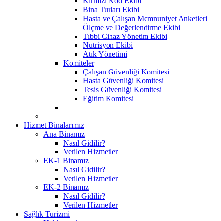
Kırmızı Kod Ekibi
Bina Turları Ekibi
Hasta ve Çalışan Memnuniyet Anketleri
Ölçme ve Değerlendirme Ekibi
Tıbbi Cihaz Yönetim Ekibi
Nutrisyon Ekibi
Atık Yönetimi
Komiteler
Çalışan Güvenliği Komitesi
Hasta Güvenliği Komitesi
Tesis Güvenliği Komitesi
Eğitim Komitesi
Hizmet Binalarımız
Ana Binamız
Nasıl Gidilir?
Verilen Hizmetler
EK-1 Binamız
Nasıl Gidilir?
Verilen Hizmetler
EK-2 Binamız
Nasıl Gidilir?
Verilen Hizmetler
Sağlık Turizmi