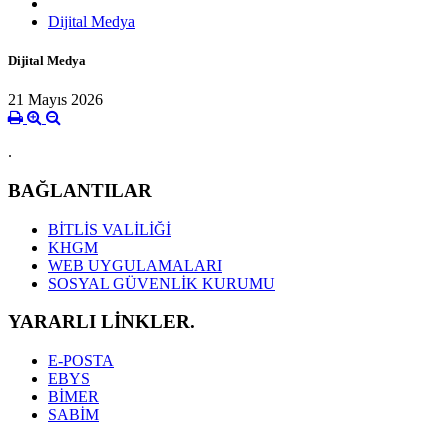
Dijital Medya
Dijital Medya
21 Mayıs 2026
.
BAĞLANTILAR
BİTLİS VALİLİĞİ
KHGM
WEB UYGULAMALARI
SOSYAL GÜVENLİK KURUMU
YARARLI LİNKLER.
E-POSTA
EBYS
BİMER
SABİM