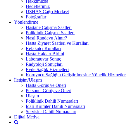
Hakkımızda
Hedeflerimiz
USHAŞ Çağrı Merkezi
Fotoğraflar
Yönlendirme
Hastane Çalışma Saatleri
Poliklinik Çalışma Saatleri
Nasıl Randevu Alınır?
Hasta Ziyaret Saatleri ve Kuralları
Refakatçı Kuralları
Hasta Hakları Birimi
Laboratuvar Sonuç
Radyoloji Sonuçları
Evde Sağlık Hizmetleri
Koruyucu Sağlığın Geliştirilmesine Yönelik Hizmetler
İletişim/Ulaşım
Hasta Görüş ve Öneri
Personel Görüş ve Öneri
Ulaşım
Poliklinik Dahili Numaraları
İdari Birimler Dahili Numaraları
Servisler Dahili Numaraları
Dijital Medya