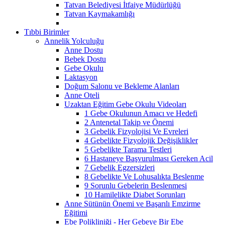
Tatvan Belediyesi İtfaiye Müdürlüğü
Tatvan Kaymakamlığı
Tıbbi Birimler
Annelik Yolculuğu
Anne Dostu
Bebek Dostu
Gebe Okulu
Laktasyon
Doğum Salonu ve Bekleme Alanları
Anne Oteli
Uzaktan Eğitim Gebe Okulu Videoları
1 Gebe Okulunun Amacı ve Hedefi
2 Antenetal Takip ve Önemi
3 Gebelik Fizyolojisi Ve Evreleri
4 Gebelikte Fizyolojik Değişiklikler
5 Gebelikte Tarama Testleri
6 Hastaneye Başvurulması Gereken Acil
7 Gebelik Egzersizleri
8 Gebelikte Ve Lohusalıkta Beslenme
9 Sorunlu Gebelerin Beslenmesi
10 Hamilelikte Diabet Sorunları
Anne Sütünün Önemi ve Başarılı Emzirme
Eğitimi
Ebe Polikliniği - Her Gebeye Bir Ebe