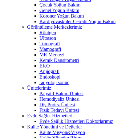
Çocuk Yoğun Bakım
Genel Yoğun Bakım
Koroner Yoğun Bakım
Kardiyovasküler Cerrahi Yoğun Bakım
Görüntüleme Merkezlerimiz
Röntgen
Ultrason
Tomografi
Mamografi
MR Merkezi
Kemik Dansitometri
EKO
Anjiografi
Endoskopi
radyoloji sonuç
Ünitelerimiz
Palyatif Bakım Ünitesi
Hemodiyaliz Ünitesi
Diş Protez Ünitesi
Fizik Tedavi Ünitesi
Evde Sağlık Hizmetleri
Evde Sağlık Hizmetleri Doktorlarımız
Kalite Yönetimi ve Değerler
Kalite Misyon&Vizyon
Kalite Yönetim Birimi