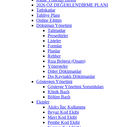
2026 ÖZ DEĞERLENDİRME PLANI
Tatbikatlar
Tahliye Planı
Online Eğitim
Döküman Yönetimi
Talimatlar
Prosedürler
Listeler
Formlar
Planlar
Rehber
Rıza Belgesi (Onam)
Yönergeler
Diğer Dökümanlar
Dış Kaynaklı Dökümanlar
Göstergen Yönetimi
Gösterge Yönetimi Sorumluları
Klinik Bazlı
Bölüm Bazlı
Ekipler
Akılcı İlaç Kullanımı
Beyaz Kod Ekibi
Mavi Kod Ekibi
Pembe Kod Ekibi