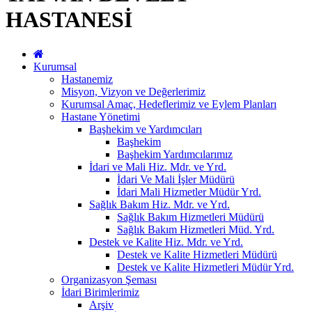
HASTANESİ
Kurumsal
Hastanemiz
Misyon, Vizyon ve Değerlerimiz
Kurumsal Amaç, Hedeflerimiz ve Eylem Planları
Hastane Yönetimi
Başhekim ve Yardımcıları
Başhekim
Başhekim Yardımcılarımız
İdari ve Mali Hiz. Mdr. ve Yrd.
İdari Ve Mali İşler Müdürü
İdari Mali Hizmetler Müdür Yrd.
Sağlık Bakım Hiz. Mdr. ve Yrd.
Sağlık Bakım Hizmetleri Müdürü
Sağlık Bakım Hizmetleri Müd. Yrd.
Destek ve Kalite Hiz. Mdr. ve Yrd.
Destek ve Kalite Hizmetleri Müdürü
Destek ve Kalite Hizmetleri Müdür Yrd.
Organizasyon Şeması
İdari Birimlerimiz
Arşiv