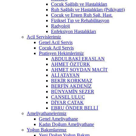
Çocuk Sağlığı ve Hastalıkları
Ruh Sağlığı ve Hastalıkları (Psikiyatri)
Çocuk ve Ergen Ruh Sağ. Hast.
Fiziksel Tıp ve Rehabilitasyon
Radyoloji
Enfeksiyon Hastalıkları
Acil Servislerimiz
Genel Acil Servis
Çocuk Acil Servis
Pratisyen Hekimlerimiz
ABDULBAKİ ERASLAN
AHMET ÖZTÜRK
AHMET SOYDAN MACİT
ALİ ATAYAN
BEKİR KORKMAZ
BERFİN AKDENİZ
BÜNYAMİN SEZER
CANSEL ULUÇ
DİYAR ÇATAK
EBRU ÖNDER BELLİ
Ameliyathanelerimiz
Genel Ameliyathane
Kadın Doğum Ameliyathane
Yoğun Bakımlarımız
Yeni Doğan Yoğun Bakım