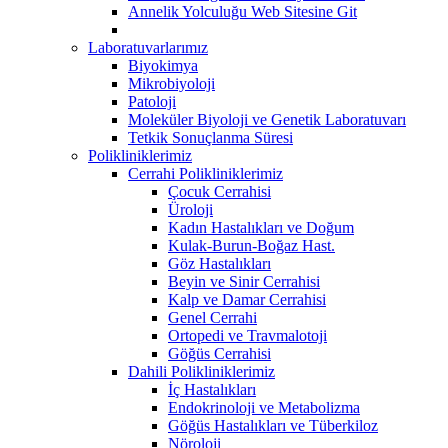
Annelik Yolculuğu Web Sitesine Git
Laboratuvarlarımız
Biyokimya
Mikrobiyoloji
Patoloji
Moleküler Biyoloji ve Genetik Laboratuvarı
Tetkik Sonuçlanma Süresi
Polikliniklerimiz
Cerrahi Polikliniklerimiz
Çocuk Cerrahisi
Üroloji
Kadın Hastalıkları ve Doğum
Kulak-Burun-Boğaz Hast.
Göz Hastalıkları
Beyin ve Sinir Cerrahisi
Kalp ve Damar Cerrahisi
Genel Cerrahi
Ortopedi ve Travmalotoji
Göğüs Cerrahisi
Dahili Polikliniklerimiz
İç Hastalıkları
Endokrinoloji ve Metabolizma
Göğüs Hastalıkları ve Tüberkiloz
Nöroloji