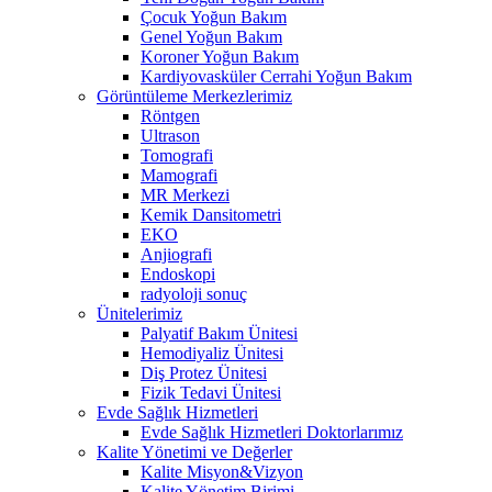
Çocuk Yoğun Bakım
Genel Yoğun Bakım
Koroner Yoğun Bakım
Kardiyovasküler Cerrahi Yoğun Bakım
Görüntüleme Merkezlerimiz
Röntgen
Ultrason
Tomografi
Mamografi
MR Merkezi
Kemik Dansitometri
EKO
Anjiografi
Endoskopi
radyoloji sonuç
Ünitelerimiz
Palyatif Bakım Ünitesi
Hemodiyaliz Ünitesi
Diş Protez Ünitesi
Fizik Tedavi Ünitesi
Evde Sağlık Hizmetleri
Evde Sağlık Hizmetleri Doktorlarımız
Kalite Yönetimi ve Değerler
Kalite Misyon&Vizyon
Kalite Yönetim Birimi