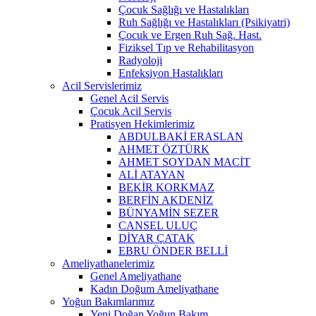
Çocuk Sağlığı ve Hastalıkları
Ruh Sağlığı ve Hastalıkları (Psikiyatri)
Çocuk ve Ergen Ruh Sağ. Hast.
Fiziksel Tıp ve Rehabilitasyon
Radyoloji
Enfeksiyon Hastalıkları
Acil Servislerimiz
Genel Acil Servis
Çocuk Acil Servis
Pratisyen Hekimlerimiz
ABDULBAKİ ERASLAN
AHMET ÖZTÜRK
AHMET SOYDAN MACİT
ALİ ATAYAN
BEKİR KORKMAZ
BERFİN AKDENİZ
BÜNYAMİN SEZER
CANSEL ULUÇ
DİYAR ÇATAK
EBRU ÖNDER BELLİ
Ameliyathanelerimiz
Genel Ameliyathane
Kadın Doğum Ameliyathane
Yoğun Bakımlarımız
Yeni Doğan Yoğun Bakım