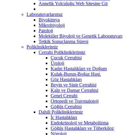
Annelik Yolculuğu Web Sitesine Git
Laboratuvarlarımız
Biyokimya
Mikrobiyoloji
Patoloji
Moleküler Biyoloji ve Genetik Laboratuvarı
Tetkik Sonuçlanma Süresi
Polikliniklerimiz
Cerrahi Polikliniklerimiz
Çocuk Cerrahisi
Üroloji
Kadın Hastalıkları ve Doğum
Kulak-Burun-Boğaz Hast.
Göz Hastalıkları
Beyin ve Sinir Cerrahisi
Kalp ve Damar Cerrahisi
Genel Cerrahi
Ortopedi ve Travmalotoji
Göğüs Cerrahisi
Dahili Polikliniklerimiz
İç Hastalıkları
Endokrinoloji ve Metabolizma
Göğüs Hastalıkları ve Tüberkiloz
Nöroloji