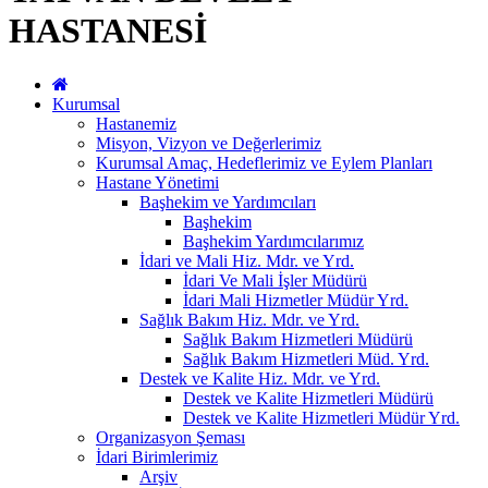
HASTANESİ
Kurumsal
Hastanemiz
Misyon, Vizyon ve Değerlerimiz
Kurumsal Amaç, Hedeflerimiz ve Eylem Planları
Hastane Yönetimi
Başhekim ve Yardımcıları
Başhekim
Başhekim Yardımcılarımız
İdari ve Mali Hiz. Mdr. ve Yrd.
İdari Ve Mali İşler Müdürü
İdari Mali Hizmetler Müdür Yrd.
Sağlık Bakım Hiz. Mdr. ve Yrd.
Sağlık Bakım Hizmetleri Müdürü
Sağlık Bakım Hizmetleri Müd. Yrd.
Destek ve Kalite Hiz. Mdr. ve Yrd.
Destek ve Kalite Hizmetleri Müdürü
Destek ve Kalite Hizmetleri Müdür Yrd.
Organizasyon Şeması
İdari Birimlerimiz
Arşiv