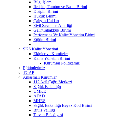
Bilgi İşlem
İletişim, Tanıtım ve Basın Birimi
Disiplin Birimi
Hukuk Birimi
Çalışan Hakları
Sivil Savunma Amirliği
Gelir/Tahakkuk Birimi
Performans Ve Kalite Yönetim Birimi
Eğitim Birimi
SKS Kalite Yönetimi
Ekipler ve Komiteler
Kalite Yönetim Birimi
Kurumsal Politikamız
Eğitimlerimiz
TGAP
Anlaşmalı Kurumlar
112 Acil Çağrı Merkezi
Sağlık Bakanlığı
UMKE
AFAD
MHRS
Sağlık Bakanlığı Beyaz Kod Birimi
Bitlis Valiliği
Tatvan Belediyesi