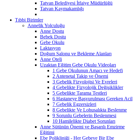
Tatvan Belediyesi İtfaiye Müdürlüğü
Tatvan Kaymakamlığı
Tıbbi Birimler
Annelik Yolculuğu
Anne Dostu
Bebek Dostu
Gebe Okulu
Laktasyon
Doğum Salonu ve Bekleme Alanları
Anne Oteli
Uzaktan Eğitim Gebe Okulu Videoları
1 Gebe Okulunun Amacı ve Hedefi
2 Antenetal Takip ve Önemi
3 Gebelik Fizyolojisi Ve Evreleri
4 Gebelikte Fizyolojik Değişiklikler
5 Gebelikte Tarama Testleri
6 Hastaneye Başvurulması Gereken Acil
7 Gebelik Egzersizleri
8 Gebelikte Ve Lohusalıkta Beslenme
9 Sorunlu Gebelerin Beslenmesi
10 Hamilelikte Diabet Sorunları
Anne Sütünün Önemi ve Başarılı Emzirme
Eğitimi
Ebe Polikliniği - Her Gebeye Bir Ebe