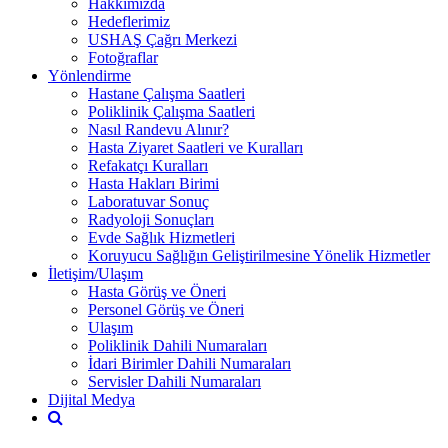
Hakkımızda
Hedeflerimiz
USHAŞ Çağrı Merkezi
Fotoğraflar
Yönlendirme
Hastane Çalışma Saatleri
Poliklinik Çalışma Saatleri
Nasıl Randevu Alınır?
Hasta Ziyaret Saatleri ve Kuralları
Refakatçı Kuralları
Hasta Hakları Birimi
Laboratuvar Sonuç
Radyoloji Sonuçları
Evde Sağlık Hizmetleri
Koruyucu Sağlığın Geliştirilmesine Yönelik Hizmetler
İletişim/Ulaşım
Hasta Görüş ve Öneri
Personel Görüş ve Öneri
Ulaşım
Poliklinik Dahili Numaraları
İdari Birimler Dahili Numaraları
Servisler Dahili Numaraları
Dijital Medya