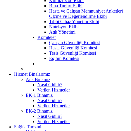
Kırmızı Kod Ekibi
Bina Turları Ekibi
Hasta ve Çalışan Memnuniyet Anketleri
Ölçme ve Değerlendirme Ekibi
Tıbbi Cihaz Yönetim Ekibi
Nutrisyon Ekibi
Atık Yönetimi
Komiteler
Çalışan Güvenliği Komitesi
Hasta Güvenliği Komitesi
Tesis Güvenliği Komitesi
Eğitim Komitesi
Hizmet Binalarımız
Ana Binamız
Nasıl Gidilir?
Verilen Hizmetler
EK-1 Binamız
Nasıl Gidilir?
Verilen Hizmetler
EK-2 Binamız
Nasıl Gidilir?
Verilen Hizmetler
Sağlık Turizmi