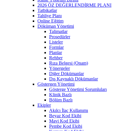
2026 ÖZ DEĞERLENDİRME PLANI
Tatbikatlar
Tahliye Planı
Online Eğitim
Döküman Yönetimi
Talimatlar
Prosedürler
Listeler
Formlar
Planlar
Rehber
Rıza Belgesi (Onam)
Yönergeler
Diğer Dökümanlar
Dış Kaynaklı Dökümanlar
Göstergen Yönetimi
Gösterge Yönetimi Sorumluları
Klinik Bazlı
Bölüm Bazlı
Ekipler
Akılcı İlaç Kullanımı
Beyaz Kod Ekibi
Mavi Kod Ekibi
Pembe Kod Ekibi