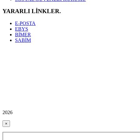
YARARLI LİNKLER.
E-POSTA
EBYS
BİMER
SABİM
2026
×