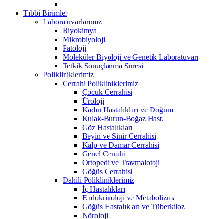
Tıbbi Birimler
Laboratuvarlarımız
Biyokimya
Mikrobiyoloji
Patoloji
Moleküler Biyoloji ve Genetik Laboratuvarı
Tetkik Sonuçlanma Süresi
Polikliniklerimiz
Cerrahi Polikliniklerimiz
Çocuk Cerrahisi
Üroloji
Kadın Hastalıkları ve Doğum
Kulak-Burun-Boğaz Hast.
Göz Hastalıkları
Beyin ve Sinir Cerrahisi
Kalp ve Damar Cerrahisi
Genel Cerrahi
Ortopedi ve Travmalotoji
Göğüs Cerrahisi
Dahili Polikliniklerimiz
İç Hastalıkları
Endokrinoloji ve Metabolizma
Göğüs Hastalıkları ve Tüberkiloz
Nöroloji