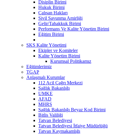
Disiplin Birimi
Hukuk Birimi
Çalışan Hakları
Sivil Savunma Amirliği
Gelir/Tahakkuk Birimi
Performans Ve Kalite Yönetim Birimi
Eğitim Birimi
SKS Kalite Yönetimi
Ekipler ve Komiteler
Kalite Yönetim Birimi
Kurumsal Politikamız
Eğitimlerimiz
TGAP
Anlaşmalı Kurumlar
112 Acil Çağrı Merkezi
Sağlık Bakanlığı
UMKE
AFAD
MHRS
Sağlık Bakanlığı Beyaz Kod Birimi
Bitlis Valiliği
Tatvan Belediyesi
Tatvan Belediyesi İtfaiye Müdürlüğü
Tatvan Kaymakamlığı