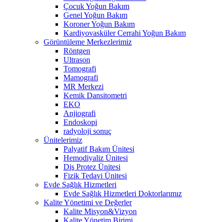
Çocuk Yoğun Bakım
Genel Yoğun Bakım
Koroner Yoğun Bakım
Kardiyovasküler Cerrahi Yoğun Bakım
Görüntüleme Merkezlerimiz
Röntgen
Ultrason
Tomografi
Mamografi
MR Merkezi
Kemik Dansitometri
EKO
Anjiografi
Endoskopi
radyoloji sonuç
Ünitelerimiz
Palyatif Bakım Ünitesi
Hemodiyaliz Ünitesi
Diş Protez Ünitesi
Fizik Tedavi Ünitesi
Evde Sağlık Hizmetleri
Evde Sağlık Hizmetleri Doktorlarımız
Kalite Yönetimi ve Değerler
Kalite Misyon&Vizyon
Kalite Yönetim Birimi