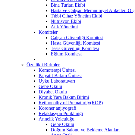
Bina Turları Ekibi
Hasta ve Çalışan Memnuniyet Anketleri Öl
Tıbbi Cihaz Yönetim Ekibi
Nutrisyon Ekibi
Atık Yönetimi
Komiteler
Çalışan Güvenliği Komitesi
Hasta Güvenliği Komitesi
Tesis Güvenliği Komitesi
Eğitim Komitesi
Özellikli Birimler
Kemoterapi Ünitesi
Palyatif Bakım Ünitesi
Uyku Laboratuvarı
Gebe Okulu
Diyabet Okulu
Kronik Yara Bakım Birimi
Retinopathy of Prematurity(ROP)
Koroner anjiyografi
Relaktasyon Polikliniği
Annelik Yolculuğu
Gebe Okulu
Doğum Salonu ve Bekleme Alanları