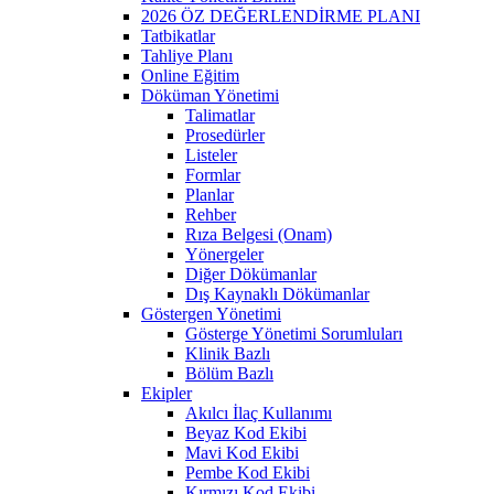
2026 ÖZ DEĞERLENDİRME PLANI
Tatbikatlar
Tahliye Planı
Online Eğitim
Döküman Yönetimi
Talimatlar
Prosedürler
Listeler
Formlar
Planlar
Rehber
Rıza Belgesi (Onam)
Yönergeler
Diğer Dökümanlar
Dış Kaynaklı Dökümanlar
Göstergen Yönetimi
Gösterge Yönetimi Sorumluları
Klinik Bazlı
Bölüm Bazlı
Ekipler
Akılcı İlaç Kullanımı
Beyaz Kod Ekibi
Mavi Kod Ekibi
Pembe Kod Ekibi
Kırmızı Kod Ekibi