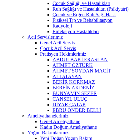
Çocuk Sağlığı ve Hastalıkları
Ruh Sağlığı ve Hastalıkları (Psikiyatri)
Çocuk ve Ergen Ruh Sağ. Hast.
Fiziksel Tıp ve Rehabilitasyon
Radyoloji
Enfeksiyon Hastalıkları
Acil Servislerimiz
Genel Acil Servis
Çocuk Acil Servis
Pratisyen Hekimlerimiz
ABDULBAKİ ERASLAN
AHMET ÖZTÜRK
AHMET SOYDAN MACİT
ALİ ATAYAN
BEKİR KORKMAZ
BERFİN AKDENİZ
BÜNYAMİN SEZER
CANSEL ULUÇ
DİYAR ÇATAK
EBRU ÖNDER BELLİ
Ameliyathanelerimiz
Genel Ameliyathane
Kadın Doğum Ameliyathane
Yoğun Bakımlarımız
Yeni Doğan Yoğun Bakım