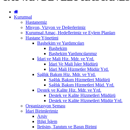
Kurumsal
Hastanemiz
Misyon, Vizyon ve Değerlerimiz
Kurumsal Amaç, Hedeflerimiz ve Eylem Planları
Hastane Yönetimi
Başhekim ve Yardımcıları
Başhekim
Başhekim Yardımcılarımız
İdari ve Mali Hiz. Mdr. ve Yrd.
İdari Ve Mali İşler Müdürü
İdari Mali Hizmetler Müdür Yrd.
Sağlık Bakım Hiz. Mdr. ve Yrd.
Sağlık Bakım Hizmetleri Müdürü
Sağlık Bakım Hizmetleri Müd. Yrd.
Destek ve Kalite Hiz. Mdr. ve Yrd.
Destek ve Kalite Hizmetleri Müdürü
Destek ve Kalite Hizmetleri Müdür Yrd.
Organizasyon Şeması
İdari Birimlerimiz
Arşiv
Bilgi İşlem
İletişim, Tanıtım ve Basın Birimi